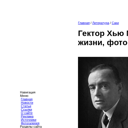
Главная
/
Литература
/
Саки
Гектор Хью
жизни, фото
Навигация
Меню
Главная
Новости
Статьи
Ссылки
О сайте
Реклама
Источники
Фотогалерея
Разделы сайта