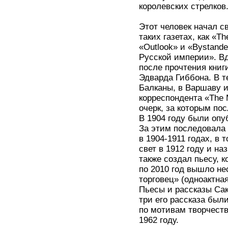
королевских стрелков
Этот человек начал с
таких газетах, как «T
«Outlook» и «Bystande
Русской империи». В
после прочтения кни
Эдварда Гиббона. В т
Балканы, в Варшаву и
корреспондента «The 
очерк, за которым по
В 1904 году были опу
За этим последовала 
в 1904-1911 годах, в 
свет в 1912 году и н
также создал пьесу, к
по 2010 год вышло не
торговец» (одноактная
Пьесы и рассказы Сак
три его рассказа был
по мотивам творчеств
1962 году.