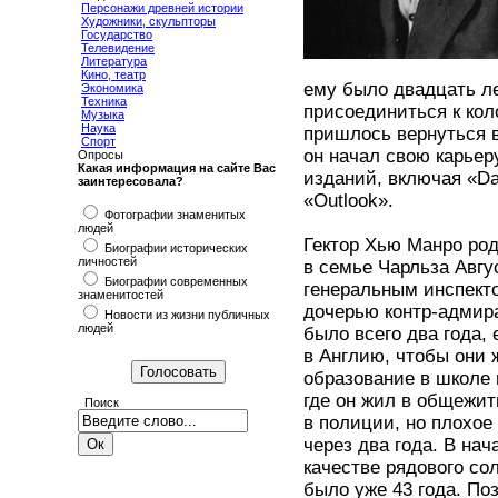
Персонажи древней истории
Художники, скульпторы
Государство
Телевидение
Литература
Кино, театр
ему было двадцать ле
Экономика
Техника
присоединиться к кол
Музыка
Наука
пришлось вернуться в
Спорт
он начал свою карьер
Опросы
Какая информация на сайте Вас
изданий, включая «Dai
заинтересовала?
«Outlook».
Фотографии знаменитых
людей
Гектор Хью Манро род
Биографии исторических
личностей
в семье Чарльза Авгу
Биографии современных
генеральным инспект
знаменитостей
дочерью контр-адмира
Новости из жизни публичных
людей
было всего два года, 
в Англию, чтобы они
образование в школе 
где он жил в общежит
Поиск
в полиции, но плохое
через два года. В на
качестве рядового со
было уже 43 года. По