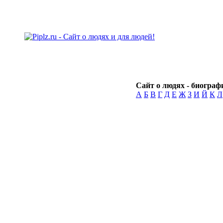
Сайт о людях - биографи
А
Б
В
Г
Д
Е
Ж
З
И
Й
К
Л