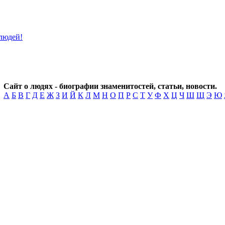
Сайт о людях - биографии знаменитостей, статьи, новости.
А
Б
В
Г
Д
Е
Ж
З
И
Й
К
Л
М
Н
О
П
Р
С
Т
У
Ф
Х
Ц
Ч
Ш
Щ
Э
Ю