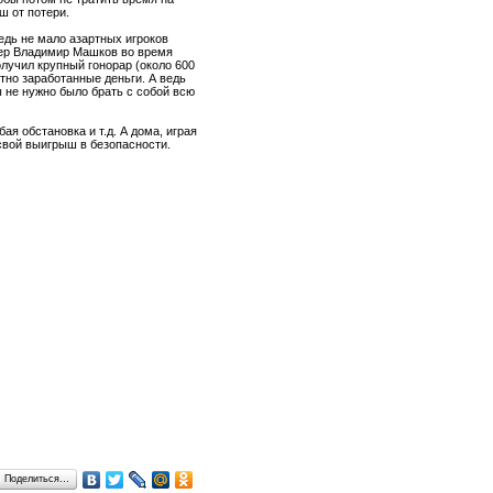
ш от потери.
Ведь не мало азартных игроков
ктер Владимир Машков во время
учил крупный гонорар (около 600
стно заработанные деньги. А ведь
бы не нужно было брать с собой всю
ая обстановка и т.д. А дома, играя
свой выигрыш в безопасности.
Поделиться…