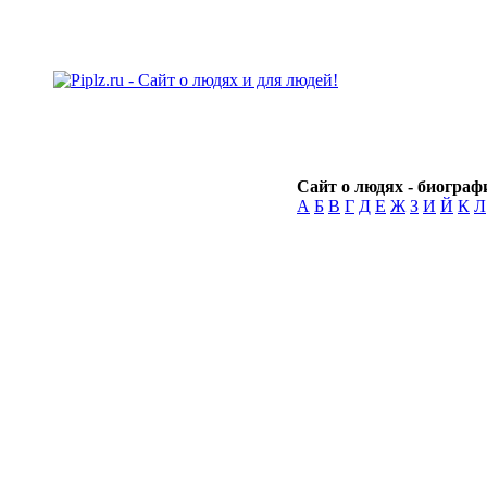
Сайт о людях - биографи
А
Б
В
Г
Д
Е
Ж
З
И
Й
К
Л