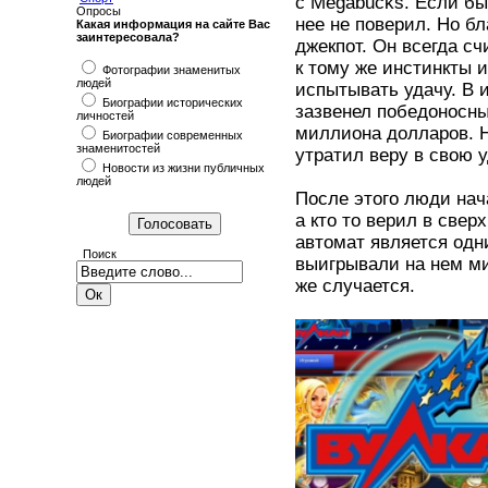
с Megabucks. Если бы
Опросы
нее не поверил. Но б
Какая информация на сайте Вас
заинтересовала?
джекпот. Он всегда сч
к тому же инстинкты 
Фотографии знаменитых
людей
испытывать удачу. В и
Биографии исторических
зазвенел победоносны
личностей
миллиона долларов. Н
Биографии современных
знаменитостей
утратил веру в свою 
Новости из жизни публичных
людей
После этого люди нач
а кто то верил в свер
автомат является одн
Поиск
выигрывали на нем ми
же случается.