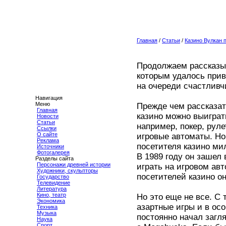
Главная
/
Статьи
/
Казино Вулкан 
Продолжаем рассказыв
которым удалось прив
на очереди счастлив
Навигация
Меню
Прежде чем рассказат
Главная
казино можно выиграт
Новости
Статьи
например, покер, руле
Ссылки
О сайте
игровые автоматы. Но
Реклама
посетителя казино м
Источники
Фотогалерея
В 1989 году он зашел 
Разделы сайта
Персонажи древней истории
играть на игровом ав
Художники, скульпторы
посетителей казино о
Государство
Телевидение
Литература
Кино, театр
Но это еще не все. С
Экономика
азартные игры и в ос
Техника
Музыка
постоянно начал загл
Наука
Спорт