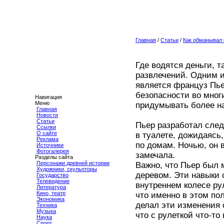
Главная
/
Статьи
/
Как обманывал 
Где водятся деньги, т
развлечений. Одним и
является француз Пье
безопасности во мног
Навигация
Меню
придумывать более н
Главная
Новости
Статьи
Пьер разработал след
Ссылки
О сайте
в туалете, дожидаясь
Реклама
по домам. Ночью, он 
Источники
Фотогалерея
замечала.
Разделы сайта
Персонажи древней истории
Важно, что Пьер был 
Художники, скульпторы
деревом. Эти навыки 
Государство
Телевидение
внутреннем колесе ру
Литература
Кино, театр
что именно в этом по
Экономика
делал эти изменения о
Техника
Музыка
что с рулеткой что-то 
Наука
Спорт