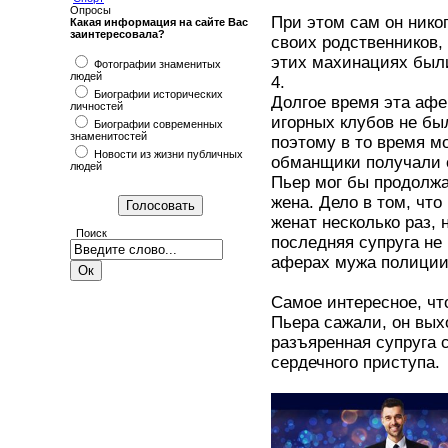
Опросы
При этом сам он никог
Какая информация на сайте Вас
заинтересовала?
своих родственников, 
этих махинациях были
Фотографии знаменитых
людей
4.
Биографии исторических
Долгое время эта афе
личностей
игорных клубов не бы
Биографии современных
знаменитостей
поэтому в то время м
Новости из жизни публичных
обманщики получали о
людей
Пьер мог бы продолжа
жена. Дело в том, чт
женат несколько раз, 
Поиск
последняя супруга не
аферах мужа полиции.
Самое интересное, что
Пьера сажали, он вых
разъяренная супруга 
сердечного приступа.