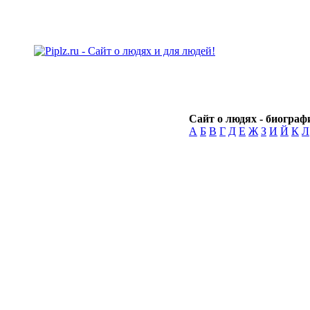
Сайт о людях - биографи
А
Б
В
Г
Д
Е
Ж
З
И
Й
К
Л