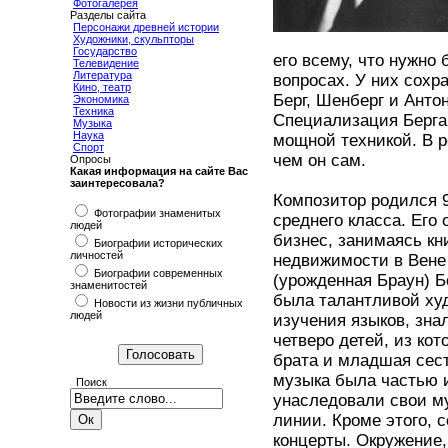
Фотогалерея
Разделы сайта
Персонажи древней истории
Художники, скульпторы
Государство
его всему, что нужно
Телевидение
Литература
вопросах. У них сохр
Кино, театр
Берг, Шенберг и Анто
Экономика
Техника
Специализация Берга
Музыка
Наука
мощной техникой. В 
Спорт
чем он сам.
Опросы
Какая информация на сайте Вас
заинтересовала?
Композитор родился 9
Фотографии знаменитых
среднего класса. Его
людей
бизнес, занимаясь кн
Биографии исторических
личностей
недвижимости в Вене
Биографии современных
(урожденная Браун) Б
знаменитостей
была талантливой ху
Новости из жизни публичных
людей
изучения языков, зна
четверо детей, из ко
брата и младшая сест
музыка была частью и
Поиск
унаследовали свои му
линии. Кроме этого, 
концерты. Окружение,