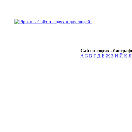
Сайт о людях - биографи
А
Б
В
Г
Д
Е
Ж
З
И
Й
К
Л