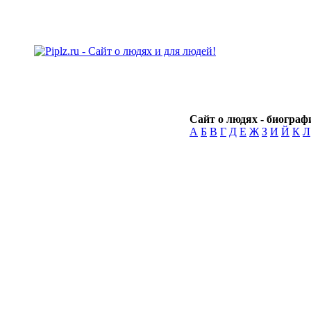
Сайт о людях - биографи
А
Б
В
Г
Д
Е
Ж
З
И
Й
К
Л