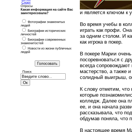
Спорт
Опросы
Какая информация на сайте Вас
и является ключом к у
заинтересовала?
Фотографии знаменитых
Во время учебы в кол
людей
играть как профи. Она
Биографии исторических
личностей
за одним столом. И к
Биографии современных
как игрока в покер.
знаменитостей
Новости из жизни публичных
людей
В покере Марии очень
посоревноваться с др
всегда сопровождают 
мастерство, а также и
Поиск
солидный выигрыш, он
К слову отметим, что
которые познакомилис
колледж. Далее она п
ее, и она начала раз
рассказывала, что по
обдумав поняла, что п
В настоящее время Ма