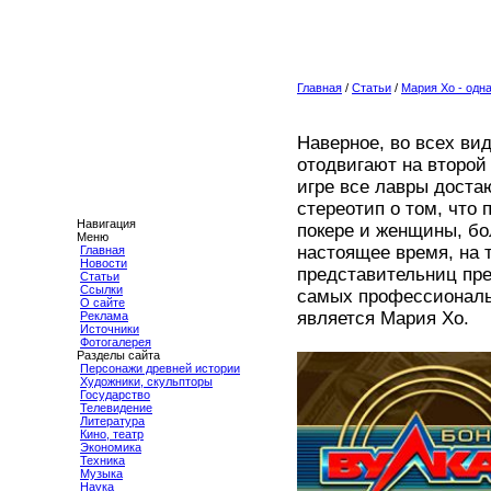
Главная
/
Статьи
/
Мария Хо - одн
Наверное, во всех ви
отодвигают на второй 
игре все лавры дост
стереотип о том, что 
Навигация
покере и женщины, бо
Меню
настоящее время, на 
Главная
Новости
представительниц пре
Статьи
Ссылки
самых профессиональн
О сайте
является Мария Хо.
Реклама
Источники
Фотогалерея
Разделы сайта
Персонажи древней истории
Художники, скульпторы
Государство
Телевидение
Литература
Кино, театр
Экономика
Техника
Музыка
Наука