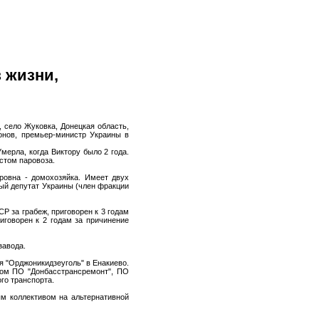
 жизни,
0, село Жуковка, Донецкая область,
ионов, премьер-министр Украины в
мерла, когда Виктору было 2 года.
стом паровоза.
ровна - домохозяйка. Имеет двух
ный депутат Украины (член фракции
ССР за грабеж, приговорен к 3 годам
иговорен к 2 годам за причинение
завода.
я "Орджоникидзеуголь" в Енакиево.
ором ПО "Донбасстрансремонт", ПО
го транспорта.
ым коллективом на альтернативной