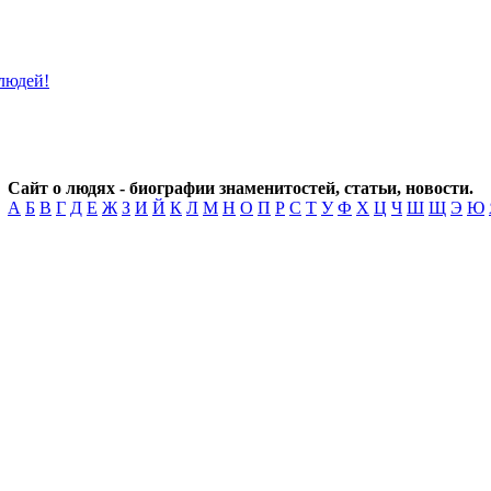
Сайт о людях - биографии знаменитостей, статьи, новости.
А
Б
В
Г
Д
Е
Ж
З
И
Й
К
Л
М
Н
О
П
Р
С
Т
У
Ф
Х
Ц
Ч
Ш
Щ
Э
Ю