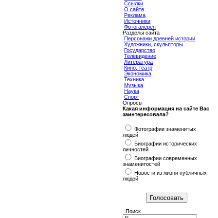
Ссылки
О сайте
Реклама
Источники
Фотогалерея
Разделы сайта
Персонажи древней истории
Художники, скульпторы
Государство
Телевидение
Литература
Кино, театр
Экономика
Техника
Музыка
Наука
Спорт
Опросы
Какая информация на сайте Вас
заинтересовала?
Фотографии знаменитых
людей
Биографии исторических
личностей
Биографии современных
знаменитостей
Новости из жизни публичных
людей
Поиск