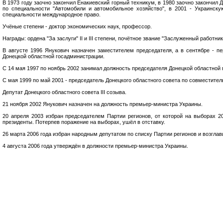
В 1973 году заочно закончил Енакиевский горный техникум, в 1980 заочно закончил 
по специальности "Автомобили и автомобильное хозяйство", в 2001 - Украинск
специальности международное право.
Учёные степени - доктор экономических наук, профессор.
Награды: ордена "За заслуги" II и III степени, почётное звание "Заслуженный работни
В августе 1996 Янукович назначен заместителем председателя, а в сентябре - 
Донецкой областной госадминистрации.
С 14 мая 1997 по ноябрь 2002 занимал должность председателя Донецкой областной
С мая 1999 по май 2001 - председатель Донецкого областного совета по совместител
Депутат Донецкого областного совета III созыва.
21 ноября 2002 Янукович назначен на должность премьер-министра Украины.
20 апреля 2003 избран председателем Партии регионов, от которой на выборах 2
президенты. Потерпев поражение на выборах, ушёл в отставку.
26 марта 2006 года избран народным депутатом по списку Партии регионов и возглав
4 августа 2006 года утверждён в должности премьер-министра Украины.