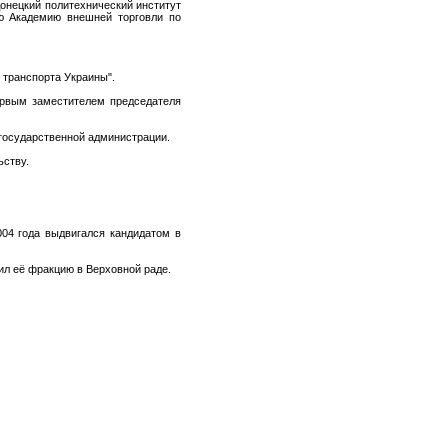
Донецкий политехнический институт
ую Академию внешней торговли по
к транспорта Украины".
первым заместителем председателя
 государственной администрации.
ьству.
004 года выдвигался кандидатом в
ил её фракцию в Верховной раде.