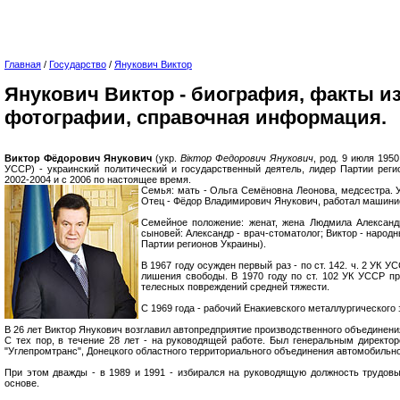
Главная
/
Государство
/
Янукович Виктор
Янукович Виктор - биография, факты из
фотографии, справочная информация.
Виктор Фёдорович Янукович
(укр.
Віктор Федорович Янукович
, род. 9 июля 195
УССР) - украинский политический и государственный деятель, лидер Партии рег
2002-2004 и с 2006 по настоящее время.
Семья: мать - Ольга Семёновна Леонова, медсестра. У
Отец - Фёдор Владимирович Янукович, работал машини
Семейное положение: женат, жена Людмила Александ
сыновей: Александр - врач-стоматолог; Виктор - народ
Партии регионов Украины).
В 1967 году осужден первый раз - по ст. 142. ч. 2 УК У
лишения свободы. В 1970 году по ст. 102 УК УССР пр
телесных повреждений средней тяжести.
С 1969 года - рабочий Енакиевского металлургического 
В 26 лет Виктор Янукович возглавил автопредприятие производственного объединени
С тех пор, в течение 28 лет - на руководящей работе. Был генеральным директ
"Углепромтранс", Донецкого областного территориального объединения автомобильно
При этом дважды - в 1989 и 1991 - избирался на руководящую должность трудов
основе.