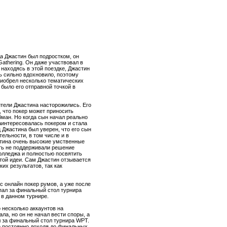
а Джастин был подростком, он
Gathering. Он даже участвовал в
 находясь в этой поездке, Джастин
ь сильно вдохновило, поэтому
риобрел несколько тематических
 было его отправной точкой в
ители Джастина насторожились. Его
, что покер может приносить
бман. Но когда сын начал реально
заинтересовалась покером и стала
ец Джастина был уверен, что его сын
ельности, в том числе и в
астина очень высокие умственные
ать не поддерживали решение
колледжа и полностью посвятить
этой идеи. Сам Джастин отзывается
их результатов, так как
с онлайн покер румов, а уже после
опал за финальный стол турнира
в данном турнире.
 несколько аккаунтов на
ла, но он не начал вести споры, а
ал за финальный стол турнира WPT.
е постоянно доходя до финальных