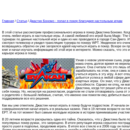
Главная
/
Статьи
/
Джастин Бономо - попал в покер благодаря настольным играм
В этой статье рассмотрим профессионального игрока в покер Джастина Бономо. Когд
очень любил играть в настольные игры. А самой любимой его игрой была Magic: The 
турнирах по данные настольной игре и один из них проводился в городе Сан-Диего. И
смотрел телевизор и увидел трансляцию турнира по покеру WPT. Увиденное его очен
возвращаясь обратно он уже загорелся идеей научиться играть в покер. Вскоре он п
книг и начал изучать информацию об этой игре в интернете. Можно сказать, что это и
карьере игрока в покер.
Узнав о новом увлечении сына, род
мама очень долгое время не верила
деньги. Она считала что это лишь о
зарабатывать на этом, она и сама 
учиться играть в эту игру. А вот от
добьется успеха в любой сфере деят
азартных играх. Он знал, что у Дж
способности. Однако ни отец, ни м
Джастина, когда тот решил уйти из 
себя покеру. Но, несмотря на разногласия, родители не стали отговаривать сына от 
о родителях с большой любовью, считая, что именно они помогли ему добиться высок
поддерживали все его решения.
Как мы уже отметили, Джастин начал играть в покер будучи подростком. И начала он 
совершеннолетия начал играть и в реальных казино. Уже в 19 летнем возрасте он п
EPT. И на тот момент был самым молодым игроком в истории принимавшим участие 
В 20 летнем возрасте раскрылась одна его тайна. Оказалось, что у Джастина было по
популярных покер румах, это запрещено. В итоге репутация игрока серьезно пострада
просто ушел в подполье, продолжив играть. В итоге все стихло и в 2006 году он поп
Далее последовали еще несколько крупных онлайн и оффлайн соревнований. В итог