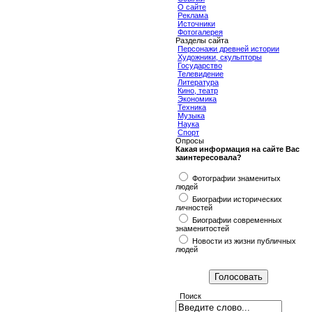
О сайте
Реклама
Источники
Фотогалерея
Разделы сайта
Персонажи древней истории
Художники, скульпторы
Государство
Телевидение
Литература
Кино, театр
Экономика
Техника
Музыка
Наука
Спорт
Опросы
Какая информация на сайте Вас
заинтересовала?
Фотографии знаменитых
людей
Биографии исторических
личностей
Биографии современных
знаменитостей
Новости из жизни публичных
людей
Поиск