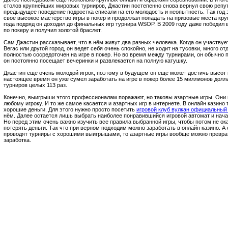
столов крупнейших мировых турниров, Джастин постепенно снова вернул свою репут
предыдущее поведение подростка списали на его молодость и неопытность. Так год
свое высокое мастерство игры в покер и продолжал попадать на призовые места кру
года подряд он доходил до финальных игр турнира WSOP. В 2009 году даже победил
по покеру и получил золотой браслет.
Сам Джастин рассказывает, что в нём живут два разных человека. Когда он участвует
Вегас или другой город, он ведет себя очень спокойно, не ходит на тусовки, много о
полностью сосредоточен на игре в покер. Но во время между турнирами, он обычно 
он постоянно посещает вечеринки и развлекается на полную катушку.
Джастин еще очень молодой игрок, поэтому в будущем он ещё может достичь высот 
настоящее время он уже сумел заработать на игре в покер более 15 миллионов долл
турниров целых 113 раз.
Конечно, выигрыши этого профессионалам поражают, но таковы азартные игры. Они 
любому игроку. И то же самое касается и азартных игр в интернете. В онлайн казино
хорошие деньги. Для этого нужно просто посетить
игровой клуб вулкан официальный
нём. Далее остается лишь выбрать наиболее понравившийся игровой автомат и нача
Но перед этим очень важно изучить все правила выбранной игры, чтобы потом не ока
потерять деньги. Так что при верном подходим можно заработать в онлайн казино. А
проводят турниры с хорошими выигрышами, то азартные игры вообще можно преврат
заработка.