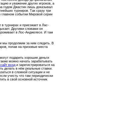
ацию и уважение других игроков, а
 за годом Джастин лишь доказывал
пнейших турниров. Так сразу три
 в главном событии Мировой серии
 в турнирах и приезжает в Лас-
тдыхает. Другими словами он
проживает в Лос-Анджелесе. И там
и мы продолжим за ним следить. В
аров, попав на призовые места
могут подарить хорошие деньги
 также можно начать зарабатывать
 сайт вход
и зарегистрироваться на
ть делать в нём реальные ставки.
заться в сложной ситуации и не
 если учесть что там периодически
ить в свой основной источник