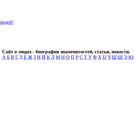
Сайт о людях - биографии знаменитостей, статьи, новости.
А
Б
В
Г
Д
Е
Ж
З
И
Й
К
Л
М
Н
О
П
Р
С
Т
У
Ф
Х
Ц
Ч
Ш
Щ
Э
Ю