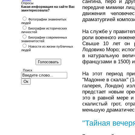
сангина, перо и дру
Опросы
передаче мимики лица 
Какая информация на сайте Вас
заинтересовала?
движения человече
драматургией композ
Фотографии знаменитых
людей
Биографии исторических
На службе у правител
личностей
роли военного инжене
Биографии современных
знаменитостей
Свыше 10 лет он р
Новости из жизни публичных
Лодовико Моро; испо
людей
в натуральную вели
французами в 1500) и
Поиск
На этот период при
"Мадонне в скалах" (1
галерея, Лондон) из
предстает новым оре
это в равной мере и
скалистый грот, отр
меньшую драматическ
"Тайная вечер