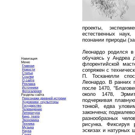
проекты, эксперим
естественных наук,
познании природы (за
Леонардо родился в 
обучаясь у Андреа д
Навигация
Меню
флорентийской маст
Главная
сопряжен с техничес
Новости
Статьи
П. Тосканелли спо
Ссылки
О сайте
Леонардо. В ранних 
Реклама
после 1470, "Благов
Источники
Фотогалерея
около 1478, Эрмит
Разделы сайта
Персонажи древней истории
подчеркивая плавну
Художники, скульпторы
тонкой, едва улови
Государство
Телевидение
закончена; подмалево
Литература
Кино, театр
разнообразных чело
Экономика
рисунка. Фиксируя 
Техника
Музыка
эскизах и натурных 
Наука
Спорт