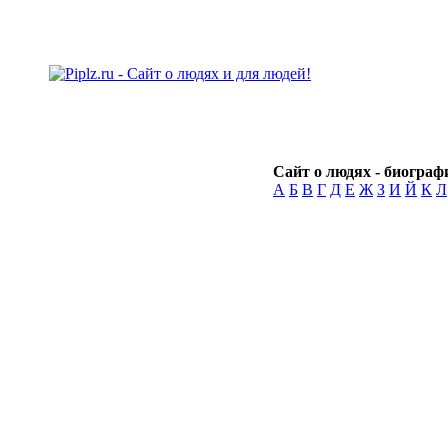
Сайт о людях - биографи
А
Б
В
Г
Д
Е
Ж
З
И
Й
К
Л