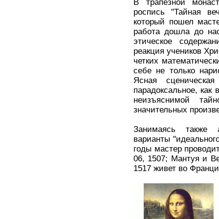
В трапезной монас
роспись "Тайная веч
который пошел маст
работа дошла до нас
этическое содержан
реакция учеников Хри
четких математическ
себе не только нари
Ясная сценическа
парадоксальное, как 
неизъяснимой тай
значительных произве
Занимаясь также а
варианты "идеальног
годы мастер проводит
06, 1507; Мантуя и Ве
1517 живет во Франци