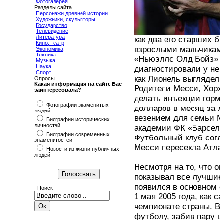
Фотогалерея
Разделы сайта
Персонажи древней истории
Художники, скульпторы
Государство
Телевидение
Литература
как два его старших 
Кино, театр
взрослыми мальчиками
Экономика
Техника
«Ньюэллс Олд Бойз» в
Музыка
Наука
диагностировали у не
Спорт
как Лионель выглядел 
Опросы
Какая информация на сайте Вас
Родители Месси, Хорх
заинтересовала?
делать инъекции горм
Фотографии знаменитых
долларов в месяц за
людей
везением для семьи 
Биографии исторических
личностей
академии ФК «Барсело
Биографии современных
Футбольный клуб согл
знаменитостей
Месси пересекла Атла
Новости из жизни публичных
людей
Несмотря на то, что о
показывал все лучшие
появился в основном 
Поиск
1 мая 2005 года, как 
чемпионате страны. В
футболу, забив пару 