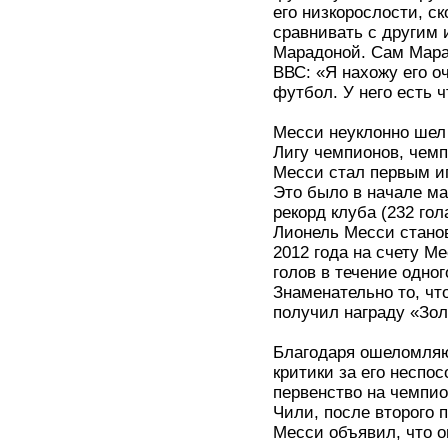
его низкорослости, с
сравнивать с другим
Марадоной. Сам Марад
ВВС: «Я нахожу его о
футбол. У него есть ч
Месси неуклонно шел 
Лигу чемпионов, чемп
Месси стал первым иг
Это было в начале ма
рекорд клуба (232 го
Лионель Месси стано
2012 года на счету М
голов в течение одног
Знаменательно то, чт
получил награду «Зол
Благодаря ошеломляю
критики за его неспо
первенство на чемпио
Чили, после второго 
Месси объявил, что о