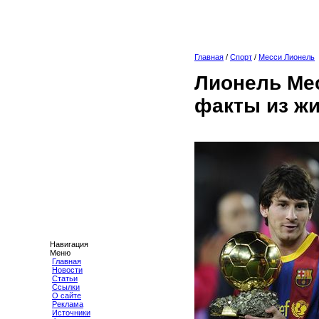
Главная
/
Спорт
/
Месси Лионель
Лионель Ме
факты из жи
Навигация
Меню
Главная
Новости
Статьи
Ссылки
О сайте
Реклама
Источники