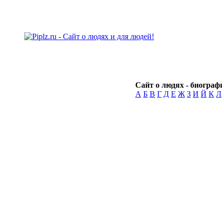
Сайт о людях - биографи
А
Б
В
Г
Д
Е
Ж
З
И
Й
К
Л