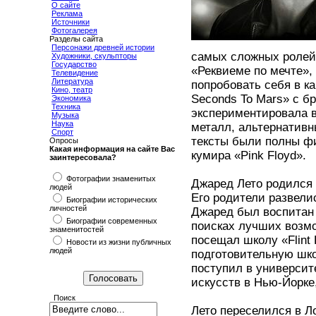
О сайте
Реклама
Источники
Фотогалерея
Разделы сайта
Персонажи древней истории
самых сложных ролей,
Художники, скульпторы
Государство
«Реквиеме по мечте»,
Телевидение
Литература
попробовать себя в к
Кино, театр
Seconds To Mars» с б
Экономика
Техника
экспериментировала в
Музыка
Наука
металл, альтернативны
Спорт
тексты были полны ф
Опросы
Какая информация на сайте Вас
кумира «Pink Floyd».
заинтересовала?
Фотографии знаменитых
Джаред Лето родился 
людей
Его родители развели
Биографии исторических
личностей
Джаред был воспитан 
Биографии современных
поисках лучших возмо
знаменитостей
посещал школу «Flint 
Новости из жизни публичных
людей
подготовительную шко
поступил в университ
искусств в Нью-Йорке,
Поиск
Лето переселился в Л