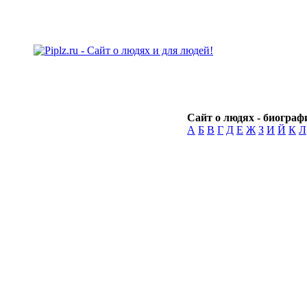
Сайт о людях - биографи
А
Б
В
Г
Д
Е
Ж
З
И
Й
К
Л