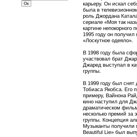
карьеру. Он искал себ
была в телевизионном
роль Джордана Катала
сериале «Моя так наз
картине непокорного п
1995 году он получил
«Лоскутное одеяло».
В 1998 году была сфо
участвовал брат Джар
Джаред выступал в ка
группы.
В 1999 году был снят
Тобиаса Якобса. Его 
примеру, Вайнона Ра
кино наступил для Джа
драматическом фильм
несколько премий за 
группы. Концепция ал
Музыканты получили п
Beautiful Lie» был вы