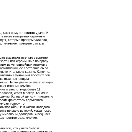
, как к нему относится удача. И
и, в итоге выигрывая огромные
юдях, которые проигрывали все,
астливчиках, которые сумели
ловека знают все, кто серьезно
азартными играми. Фил по праву
дним из успешнейших игроков в
ногомиллионное состояние было
сключительно в казино. Конечно,
 назвать случайным посетителем
уже стал настоящим
лом. Не так давно он посетил один
йших игорных клубов
ии и унес оттуда более 11
лларов, играя в покер. Конечно,
сделал большой депозит и играл по
 осам факт столь серьезного
е сам говорит о
лизме Айви. И в жизни молодого
сть не мало историй, когда покер
у миллионы долларов. А ведь все
как простое развлечение.
но все, что у него было и
ти деньги он решил разом поставить