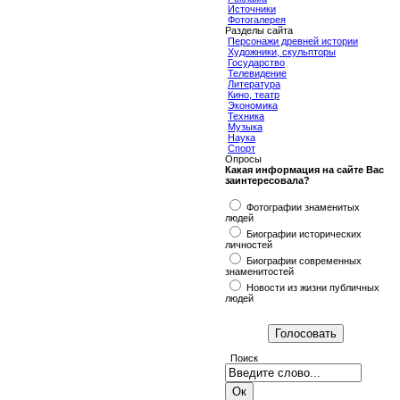
Источники
Фотогалерея
Разделы сайта
Персонажи древней истории
Художники, скульпторы
Государство
Телевидение
Литература
Кино, театр
Экономика
Техника
Музыка
Наука
Спорт
Опросы
Какая информация на сайте Вас
заинтересовала?
Фотографии знаменитых
людей
Биографии исторических
личностей
Биографии современных
знаменитостей
Новости из жизни публичных
людей
Поиск