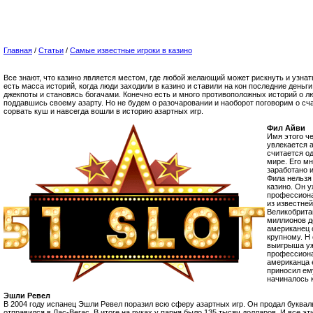
Главная
/
Статьи
/
Самые известные игроки в казино
Все знают, что казино является местом, где любой желающий может рискнуть и узнать
есть масса историй, когда люди заходили в казино и ставили на кон последние деньг
джекпоты и становясь богачами. Конечно есть и много противоположных историй о л
поддавшись своему азарту. Но не будем о разочаровании и наоборот поговорим о сч
сорвать куш и навсегда вошли в историю азартных игр.
Фил Айви
Имя этого че
увлекается 
считается о
мире. Его м
заработано и
Фила нельзя
казино. Он 
профессиона
из известне
Великобритан
миллионов до
американец 
крупному. Н
выигрыша уж
профессиона
американца е
приносил ем
начиналось 
Эшли Ревел
В 2004 году испанец Эшли Ревел поразил всю сферу азартных игр. Он продал букваль
отправился в Лас-Вегас. В итоге на руках у парня было 135 тысяч долларов. И все э