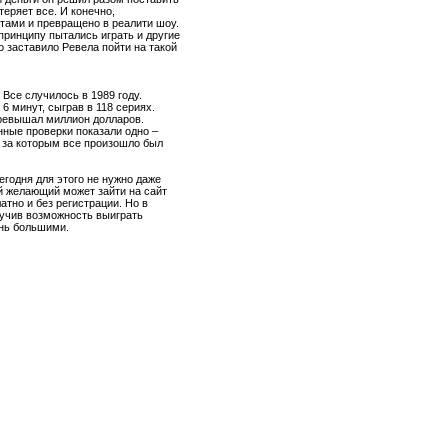
теряет все. И конечно,
стами и превращено в реалити шоу.
принципу пытались играть и другие
то заставило Ревела пойти на такой
Все случилось в 1989 году.
 6 минут, сыграв в 118 сериях.
превышал миллион долларов.
нные проверки показали одно –
л за которым все произошло был
егодня для этого не нужно даже
ой желающий может зайти на сайт
атно и без регистрации. Но в
учив возможность выиграть
ень большими.