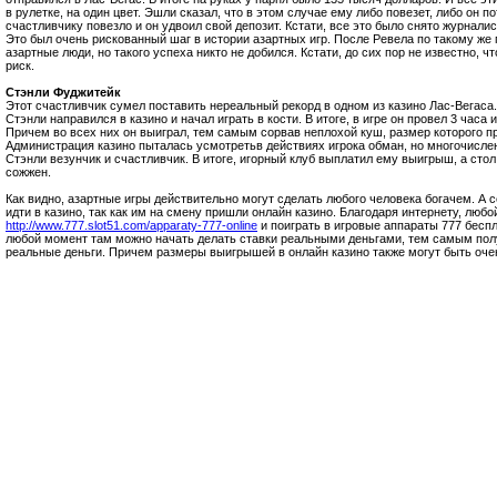
в рулетке, на один цвет. Эшли сказал, что в этом случае ему либо повезет, либо он по
счастливчику повезло и он удвоил свой депозит. Кстати, все это было снято журнали
Это был очень рискованный шаг в истории азартных игр. После Ревела по такому же 
азартные люди, но такого успеха никто не добился. Кстати, до сих пор не известно, ч
риск.
Стэнли Фуджитейк
Этот счастливчик сумел поставить нереальный рекорд в одном из казино Лас-Вегаса. 
Стэнли направился в казино и начал играть в кости. В итоге, в игре он провел 3 часа и
Причем во всех них он выиграл, тем самым сорвав неплохой куш, размер которого 
Администрация казино пыталась усмотретьв действиях игрока обман, но многочисле
Стэнли везунчик и счастливчик. В итоге, игорный клуб выплатил ему выигрыш, а сто
сожжен.
Как видно, азартные игры действительно могут сделать любого человека богачем. А с
идти в казино, так как им на смену пришли онлайн казино. Благодаря интернету, люб
http://www.777.slot51.com/apparaty-777-online
и поиграть в игровые аппараты 777 беспл
любой момент там можно начать делать ставки реальными деньгами, тем самым пол
реальные деньги. Причем размеры выигрышей в онлайн казино также могут быть оч