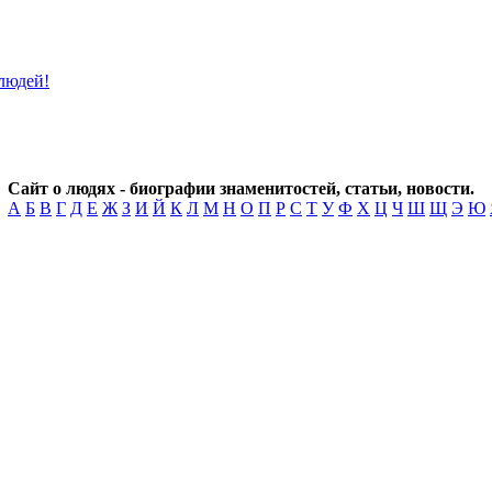
Сайт о людях - биографии знаменитостей, статьи, новости.
А
Б
В
Г
Д
Е
Ж
З
И
Й
К
Л
М
Н
О
П
Р
С
Т
У
Ф
Х
Ц
Ч
Ш
Щ
Э
Ю