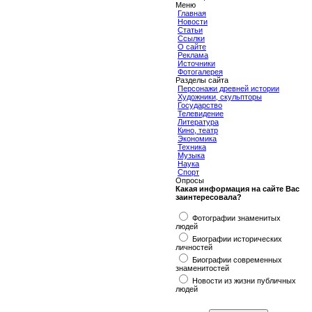
Меню
Главная
Новости
Статьи
Ссылки
О сайте
Реклама
Источники
Фотогалерея
Разделы сайта
Персонажи древней истории
Художники, скульпторы
Государство
Телевидение
Литература
Кино, театр
Экономика
Техника
Музыка
Наука
Спорт
Опросы
Какая информация на сайте Вас
заинтересовала?
Фотографии знаменитых
людей
Биографии исторических
личностей
Биографии современных
знаменитостей
Новости из жизни публичных
людей