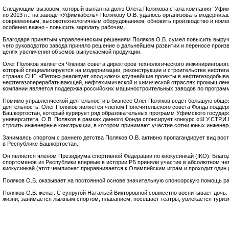
Следующим вызовом, который выпал на долю Олега Полякова стала компания “Уфимк
по 2013 гг., на заводе «Уфимкабель» Полякову О.В. удалось организовать модерниза
современным, высокотехнологичным оборудованием, обновить производство и номенк
особенно важно - повысить зарплату рабочим.
Благодаря принятым управленческим решениям Поляков О.В. сумел повысить выручку
чего руководство завода приняло решение о дальнейшем развитии и переносе произ
целях увеличения объемов выпускаемой продукции.
Олег Поляков является Членом совета директоров технологического инжиниринговог
который специализируется на модернизации, реконструкции и строительстве нефтега
странах СНГ. «Петон» реализует «под ключ» крупнейшие проекты в нефтегазодобыв
нефтегазоперерабатывающей, нефтехимической и химической отраслях промышлен
компании является поддержка российских машиностроительных заводов по програм
Помимо управленческой деятельности в бизнесе Олег Поляков ведёт большую обще
деятельность. Олег Поляков является членом Попечительского совета Фонда поддер
Башкортостан, который курирует ряд образовательных программ Уфимского государс
университета. О.В. Поляков в рамках данного Фонда спонсирует конкурс «Ш.У.СТР.И
строить инженерные конструкции, в котором принимают участие сотни юных инженер
Занимаясь спортом с раннего детства Поляков О.В. активно пропагандирует вид вос
в Республике Башкортостан.
Он является членом Президиума спортивной Федерации по киокусинкай (IKO). Благод
спортсменов из Республики впервые в истории РБ приняли участие в абсолютном че
киокусинкай (этот чемпионат приравнивается к Олимпийским играм и проходит один ра
Поляков О.В. оказывает на постоянной основе значительную спонсорскую помощь раз
Поляков О.В. женат. С супругой Натальей Викторовной совместно воспитывает дочь.
жизни, занимается лыжным спортом, плаванием, посещает театры, увлекается туриз