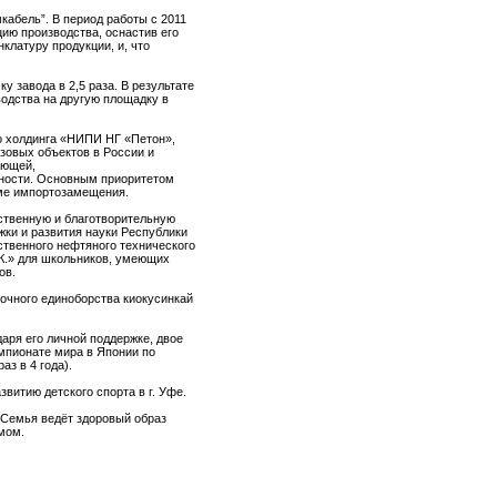
абель”. В период работы с 2011
цию производства, оснастив его
латуру продукции, и, что
 завода в 2,5 раза. В результате
водства на другую площадку в
о холдинга «НИПИ НГ «Петон»,
зовых объектов в России и
ающей,
ности. Основным приоритетом
ме импортозамещения.
ственную и благотворительную
жки и развития науки Республики
твенного нефтяного технического
.К.» для школьников, умеющих
ов.
точного единоборства киокусинкай
аря его личной поддержке, двое
мпионате мира в Японии по
з в 4 года).
витию детского спорта в г. Уфе.
 Семья ведёт здоровый образ
мом.