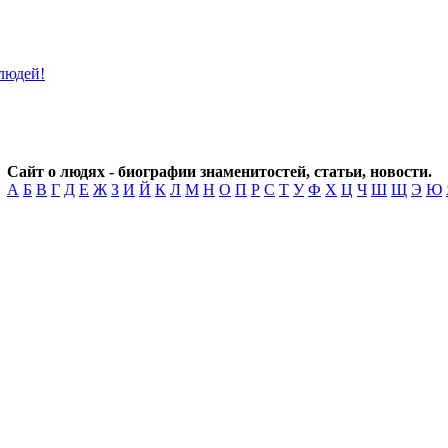
Сайт о людях - биографии знаменитостей, статьи, новости.
А
Б
В
Г
Д
Е
Ж
З
И
Й
К
Л
М
Н
О
П
Р
С
Т
У
Ф
Х
Ц
Ч
Ш
Щ
Э
Ю