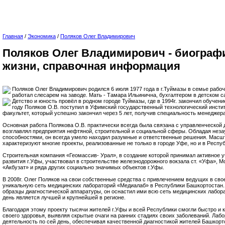
Главная
/
Экономика
/
Поляков Олег Владимирович
Поляков Олег Владимирович - биограф
жизни, справочная информация
Поляков Олег Владимирович родился 6 июля 1977 года в г.Туймазы в семье рабоч
работал слесарем на заводе. Мать - Тамара Ильинична, бухгалтером в детском с
Детство и юность провёл в родном городе Туймазы, где в 1994г. закончил обучен
году Поляков О.В. поступил в Уфимский государственный технологический инсти
факультет, который успешно закончил через 5 лет, получив специальность менеджер
Основная работа Полякова О.В. практически всегда была связана с управленческой 
возглавлял предприятия нефтяной, строительной и социальной сферы. Обладая нез
способностями, он всегда умело находил разумные и ответственные решения. Масшт
характеризуют многие проекты, реализованные не только в городе Уфе, но и в Респу
Строительная компания «Геомассив- Урал», в создание которой принимал активное у
развития г.Уфы, участвовал в строительстве железнодорожного вокзала ст. «Уфа», 
«Акбузат» и ряда других социально значимых объектов г.Уфы.
В 2008г. Олег Поляков на свои собственные средства с привлечением ведущих в сво
уникальную сеть медицинских лабораторий «Медиалаб» в Республики Башкортостан.
образцы диагностической аппаратуры, он оснастил ими всю сеть медицинских лабора
день является лучшей и крупнейшей в регионе.
Благодаря этому проекту тысячи жителей г.Уфы и всей Республики смогли быстро и 
своего здоровья, выявляя скрытые очаги на ранних стадиях своих заболеваний. Лаб
деятельность по сей день, обеспечивая качественной диагностикой жителей Башкорт