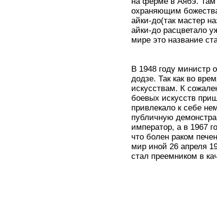
на ферме в Аябэ. Там
охраняющим божества
айки-до(так мастер н
айки-до расцветало у
мире это название ста
В 1948 году министр 
додзе. Так как во вр
искусствам. К сожале
боевых искусств приш
привлекало к себе не
публичную демонстрац
император, а в 1967 г
что болен раком печен
мир иной 26 апреля 1
стал преемником в ка