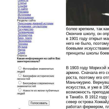
Новости
Статьи
Ссылки
О сайте
Реклама
Источники
Фотогалерея
Разделы сайта
Персонажи древней истории
Художники, скульпторы
более крепким, так к
Государство
Телевидение
Окончив школу, он опр
Литература
в 1901 году открыл ма
Кино, театр
Экономика
него не было, поэтому
Техника
Музыка
боевыми искусствами 
Наука
принципы школы боевы
Спорт
Опросы
Какая информация на сайте Вас
заинтересовала?
В 1903 году Морихэй 
Фотографии знаменитых
людей
армию. Сначала его с
Биографии исторических
роста, поэтому его от
личностей
Маньчжурию. Вернувш
Биографии современных
знаменитостей
искусства, и уже в 19
Новости из жизни публичных
возможность преподав
людей
в Танабэ. В 1912 год
север острова Хоккай
работал фермером, пл