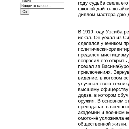
Поиск
году судьба свела его
школой дайто-рю айки
диплом мастера дзю-д
В 1919 году Уэсиба ре
искал. Он уехал из Си
сделался учеником пр
политически-ориентир
предался мистицизму 
попросил его открыть
поехал за Васинабуро
приключениях. Вернув
видение, в котором о
улучшал свою технику 
высшему офицерству Я
додзе, в котором обу
оружия. В основном э
преподавал в военно-
академии и военном ко
омото-кё усложняла ег
общественной жизни. 