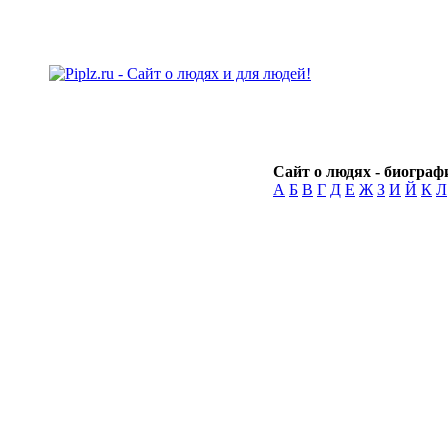
Сайт о людях - биографи
А
Б
В
Г
Д
Е
Ж
З
И
Й
К
Л