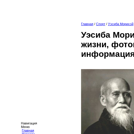
Главная
/
Спорт
/
Уэсиба Морихэй
Уэсиба Мори
жизни, фото
информация
Навигация
Меню
Главная