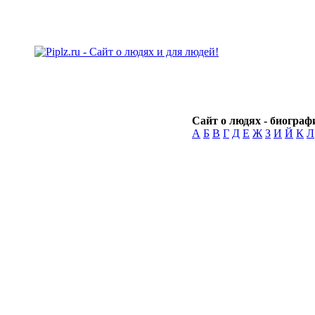
Сайт о людях - биографи
А
Б
В
Г
Д
Е
Ж
З
И
Й
К
Л