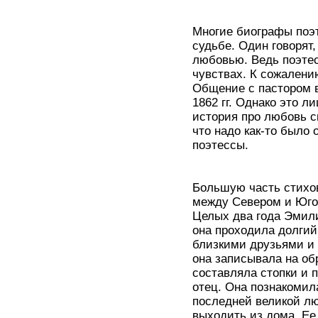
Многие биографы поэ
судьбе. Один говорят,
любовью. Ведь поэтес
чувствах. К сожалению
Общение с пастором в
1862 гг. Однако это л
история про любовь с
что надо как-то было
поэтессы.
Большую часть стихо
между Севером и Югом
Целых два года Эмили
она проходила долгий
близкими друзьями и 
она записывала на об
составляла стопки и 
отец. Она познакомил
последней великой л
выходить из дома. Ее