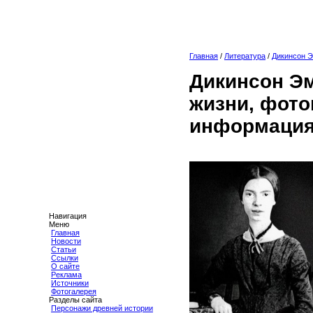
Главная
/
Литература
/
Дикинсон 
Дикинсон Э
жизни, фото
информация
Навигация
Меню
Главная
Новости
Статьи
Ссылки
О сайте
Реклама
Источники
Фотогалерея
Разделы сайта
Персонажи древней истории