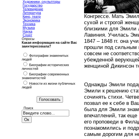
Художники, скульпторы
Государство
Телевидение
Литература
Конгрессе. Мать Эмил
Кино, театр
Экономика
сухой и строгой женщ
Техника
Музыка
близкими для Эмили 
Наука
Лавиния. Училась Эми
Спорт
Опросы
1847 – 1848 гг. она 
Какая информация на сайте Вас
заинтересовала?
прошли под сильным 
совсем не соответств
Фотографии знаменитых
убежденной верующей
людей
Биографии исторических
женщиной Дикинсон то
личностей
Биографии современных
знаменитостей
Новости из жизни публичных
Однажды Эмили подар
людей
Эмили к решению стат
сочинять стихи. Четве
позвал ее к себе в Ва
Поиск
была для Эмили знаме
впечатлений, так еще
его проповеди в Фила
познакомились и подр
самым дорогим для н