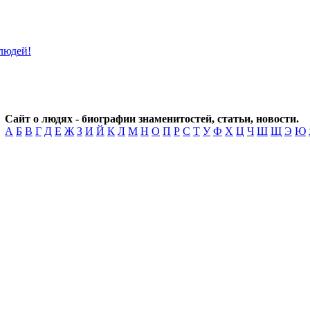
Сайт о людях - биографии знаменитостей, статьи, новости.
А
Б
В
Г
Д
Е
Ж
З
И
Й
К
Л
М
Н
О
П
Р
С
Т
У
Ф
Х
Ц
Ч
Ш
Щ
Э
Ю