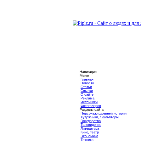
Навигация
Меню
Главная
Новости
Статьи
Ссылки
О сайте
Реклама
Источники
Фотогалерея
Разделы сайта
Персонажи древней истории
Художники, скульпторы
Государство
Телевидение
Литература
Кино, театр
Экономика
Техника