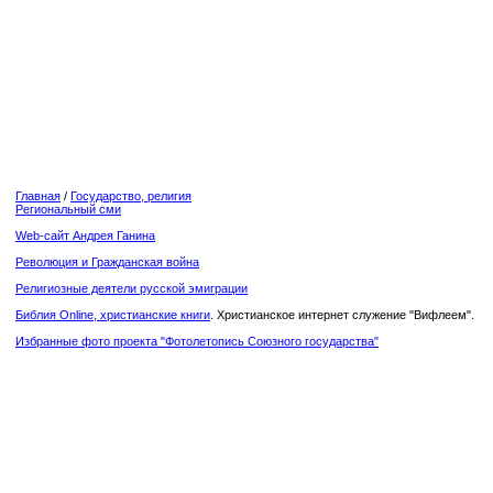
Главная
/
Государство, религия
Региональный сми
Web-сайт Андрея Ганина
Революция и Гражданская война
Религиозные деятели русской эмиграции
Библия Online, христианские книги
. Христианское интернет служение "Вифлеем".
Избранные фото проекта "Фотолетопись Союзного государства"