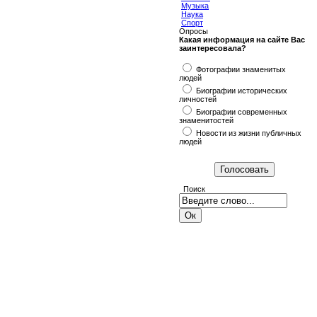
Музыка
Наука
Спорт
Опросы
Какая информация на сайте Вас
заинтересовала?
Фотографии знаменитых
людей
Биографии исторических
личностей
Биографии современных
знаменитостей
Новости из жизни публичных
людей
Поиск