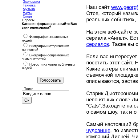
Экономика
Техника
Наш сайт
www.georgf
Музыка
Отсе, который назыв
Наука
Спорт
реальных событиях, 
Опросы
Какая информация на сайте Вас
заинтересовала?
На этом веб-сайте bu
Фотографии знаменитых
сериала «Ангел». Е
людей
сериалов
. Также вы
Биографии исторических
личностей
Биографии современных
Если вас интересуе
знаменитостей
посетить этот сайт.
Новости из жизни публичных
Какие актеры снимал
людей
съемочной площадке,
описываются, застав
Поиск
Старик Дьютерономи
непонятных слов? Ли
“Cats”.Заходите на с
о самом шоу, так и о
Самый настоящий бр
чудовище
, по извес
компаний Дисней. Чи