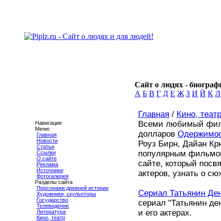
Сайт о людях - биографи
А
Б
В
Г
Д
Е
Ж
З
И
Й
К
Л
Главная
/
Кино, теат
Всеми любимый филь
Навигация
Меню
долларов
Одержимо
Главная
Новости
Роуз Бирн, Дайан Кр
Статьи
популярным фильмом
Ссылки
О сайте
сайте, который пос
Реклама
Источники
актеров, узнать о с
Фотогалерея
Разделы сайта
Персонажи древней истории
Сериал Татьянин Де
Художники, скульпторы
Государство
сериал "Татьянин де
Телевидение
и его актерах.
Литература
Кино, театр