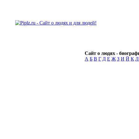
Сайт о людях - биографи
А
Б
В
Г
Д
Е
Ж
З
И
Й
К
Л