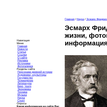
Главная
/
Наука
/
Эсмарх Фридрих
Эсмарх Фри
жизни, фото
Навигация
информация
Меню
Главная
Новости
Статьи
Ссылки
О сайте
Реклама
Источники
Фотогалерея
Разделы сайта
Персонажи древней истории
Художники, скульпторы
Государство
Телевидение
Литература
Кино, театр
Экономика
Техника
Музыка
Наука
Спорт
Опросы
Какая информация на сайте Вас