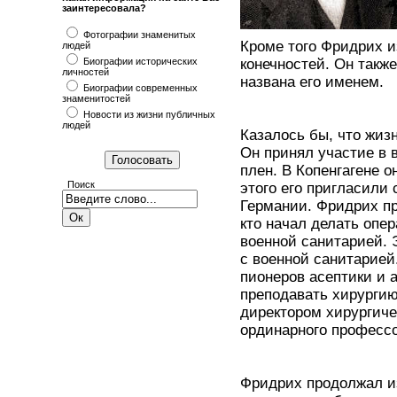
заинтересовала?
Фотографии знаменитых
Кроме того Фридрих 
людей
Биографии исторических
конечностей. Он такж
личностей
названа его именем.
Биографии современных
знаменитостей
Новости из жизни публичных
людей
Казалось бы, что жиз
Он принял участие в 
плен. В Копенгагене о
Поиск
этого его пригласили
Германии. Фридрих пр
кто начал делать опе
военной санитарией. 
с военной санитарией
пионеров асептики и 
преподавать хирургию
директором хирургиче
ординарного профессо
Фридрих продолжал из