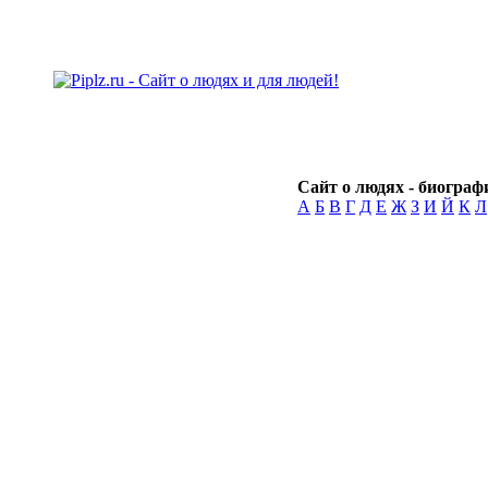
Сайт о людях - биографи
А
Б
В
Г
Д
Е
Ж
З
И
Й
К
Л