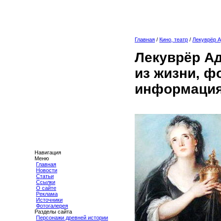
Главная
/
Кино, театр
/
Лекуврёр 
Лекуврёр А
из жизни, ф
информация
Навигация
Меню
Главная
Новости
Статьи
Ссылки
О сайте
Реклама
Источники
Фотогалерея
Разделы сайта
Персонажи древней истории