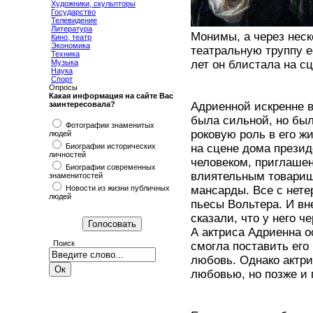
Художники, скульпторы
Государство
Телевидение
Литература
Монимы, а через неск
Кино, театр
Экономика
театральную труппу е
Техника
Музыка
лет он блистала на сц
Наука
Спорт
Опросы
Какая информация на сайте Вас
заинтересовала?
Адриенной искренне в
была сильной, но был
Фотографии знаменитых
роковую роль в его ж
людей
Биографии исторических
на сцене дома прези
личностей
человеком, приглашен
Биографии современных
влиятельным товарищ
знаменитостей
Новости из жизни публичных
мансарды. Все с нете
людей
пьесы Вольтера. И вн
сказали, что у него ч
А актриса Адриенна о
Поиск
смогла поставить его
любовь. Однако актри
любовью, но позже и 