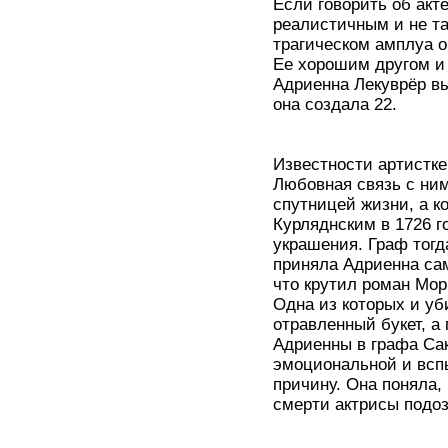
Если говорить об акт
реалистичным и не та
трагическом амплуа о
Ее хорошим другом и
Адриенна Лекуврёр вы
она создала 22.
Известности артистк
Любовная связь с ним
спутницей жизни, а к
Курляднским в 1726 г
украшения. Граф тогд
приняла Адриенна сам
что крутил роман Мор
Одна из которых и уб
отравленный букет, а 
Адриенны в графа Са
эмоциональной и вспы
причину. Она поняла,
смерти актрисы подоз