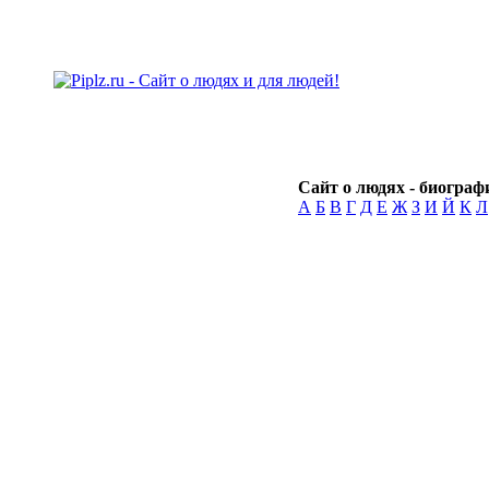
Сайт о людях - биографи
А
Б
В
Г
Д
Е
Ж
З
И
Й
К
Л