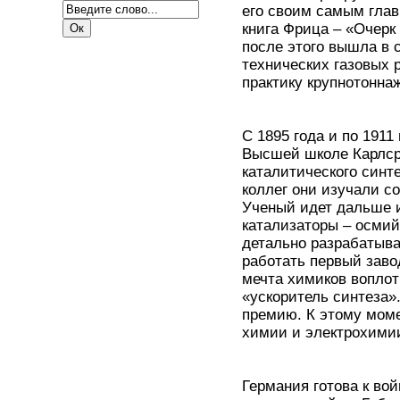
его своим самым глав
книга Фрица – «Очерк
после этого вышла в 
технических газовых 
практику крупнотонна
С 1895 года и по 191
Высшей школе Карлсру
каталитического синт
коллег они изучали с
Ученый идет дальше и
катализаторы – осмий
детально разрабатыва
работать первый заво
мечта химиков воплот
«ускоритель синтеза»
премию. К этому мом
химии и электрохими
Германия готова к вой