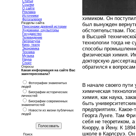
Статьи
Ссылки
О сайте
Реклама
Источники
химиком. Он поступил
Фотогалерея
Разделы сайта
был вынужден вернуть
Персонажи древней истории
обстоятельствам. Пос
Художники, скульпторы
Государство
в Высшей технической
Телевидение
Литература
технологии тогда не 
Кино, театр
способы промышленно
Экономика
Техника
физическая химия. Им
Музыка
Наука
докторскую диссертац
Спорт
обратился к вопросам
Опросы
Какая информация на сайте Вас
заинтересовала?
Фотографии знаменитых
В начале своего пути 
людей
химическая технологи
Биографии исторических
личностей
химия, как наука, зак
Биографии современных
быть университетским
знаменитостей
предприятиях. Какое-
Новости из жизни публичных
людей
Георга Лунге. Там Фр
себя не теоретиком, а
Кнорру, в Йену. К 18
школе в Карлсруэ. Он 
Поиск