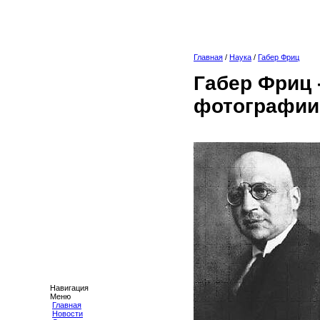
Главная
/
Наука
/
Габер Фриц
Габер Фриц 
фотографии
Навигация
Меню
Главная
Новости