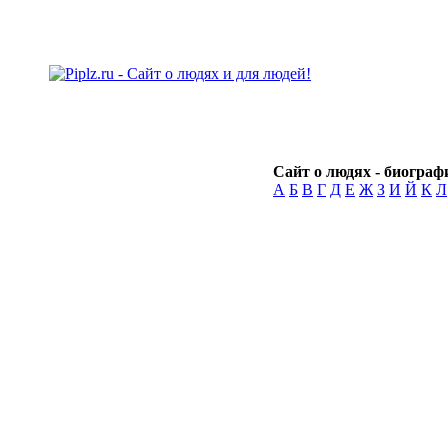
Сайт о людях - биографи
А
Б
В
Г
Д
Е
Ж
З
И
Й
К
Л