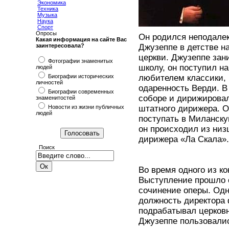
Экономика
Техника
Музыка
Наука
Спорт
Опросы
Он родился неподалек
Какая информация на сайте Вас
заинтересовала?
Джузеппе в детстве на
церкви. Джузеппе зан
Фотографии знаменитых
школу, он поступил н
людей
Биографии исторических
любителем классики, 
личностей
одаренность Верди. В
Биографии современных
соборе и дирижирова
знаменитостей
Новости из жизни публичных
штатного дирижера. О
людей
поступать в Миланску
он происходил из низ
дирижера «Ла Скала».
Поиск
Во время одного из к
Выступление прошло о
сочинение оперы. Одн
должность директора 
подрабатывал церковн
Джузеппе пользовалис