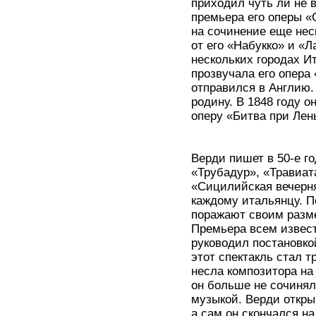
приходил чуть ли не в
премьера его оперы «
на сочинение еще неск
от его «Набукко» и «
нескольких городах Ит
прозвучала его опера
отправился в Англию.
родину. В 1848 году о
оперу «Битва при Лен
Верди пишет в 50-е г
«Трубадур», «Травиат
«Сицилийская вечерня
каждому итальянцу. П
поражают своим разме
Премьера всем извест
руководил постановко
этот спектакль стал 
несла композитора на 
он больше не сочинял
музыкой. Верди откры
а сам он скончался на