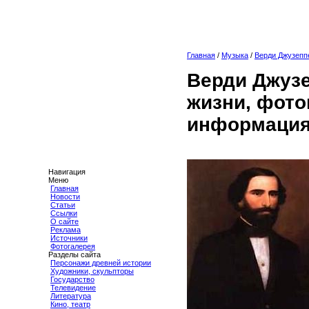
Главная
/
Музыка
/
Верди Джузепп
Верди Джузе
жизни, фото
информация
Навигация
Меню
Главная
Новости
Статьи
Ссылки
О сайте
Реклама
Источники
Фотогалерея
Разделы сайта
Персонажи древней истории
Художники, скульпторы
Государство
Телевидение
Литература
Кино, театр