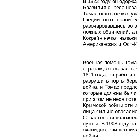
В 1823 году он одерж
Бразилия обрела неза
Томас опять не мог у
Греции, но от правите
разочаровавшись во вс
ложных обвинений, а 
Кокрейн начал налажи
Американских и Ост-И
Военная помощь Тома
странам, он оказал т
1811 года, он работа
разрушить порты бере
война, и Томас предл
которые должны были
при этом не неся поте
Крымской войны эти и
лица сильно опасалис
Севастополя положила
нужны. В 1908 году н
очевидно, они повлия
войны.