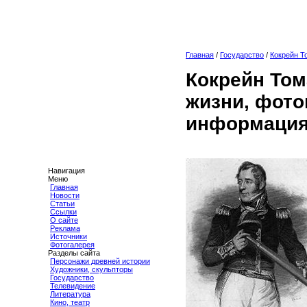
Главная
/
Государство
/
Кокрейн Т
Кокрейн Том
жизни, фото
информация
Навигация
Меню
Главная
Новости
Статьи
Ссылки
О сайте
Реклама
Источники
Фотогалерея
Разделы сайта
Персонажи древней истории
Художники, скульпторы
Государство
Телевидение
Литература
Кино, театр