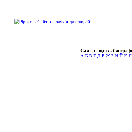
Сайт о людях - биографи
А
Б
В
Г
Д
Е
Ж
З
И
Й
К
Л