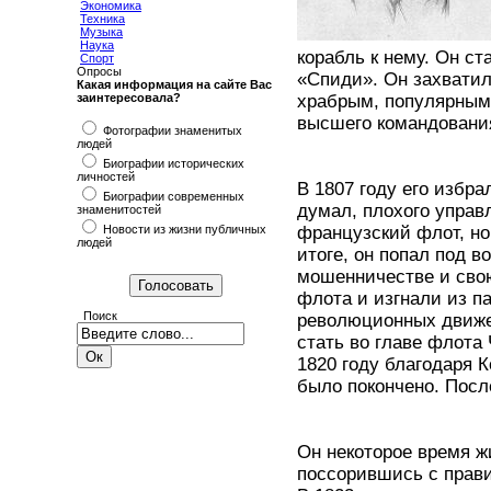
Экономика
Техника
Музыка
Наука
корабль к нему. Он ст
Спорт
Опросы
«Спиди». Он захватил
Какая информация на сайте Вас
заинтересовала?
храбрым, популярным 
высшего командования
Фотографии знаменитых
людей
Биографии исторических
личностей
В 1807 году его избра
Биографии современных
думал, плохого управ
знаменитостей
Новости из жизни публичных
французский флот, но
людей
итоге, он попал под в
мошенничестве и свою
флота и изгнали из п
Поиск
революционных движе
стать во главе флота 
1820 году благодаря 
было покончено. Посл
Он некоторое время жи
поссорившись с прави