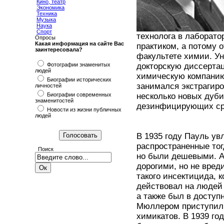
Кино, театр
Экономика
Техника
Музыка
Наука
Спорт
технолога в лаборато
Опросы
Какая информация на сайте Вас
практиком, а потому 
заинтересовала?
факультете химии. Ун
Фотографии знаменитых
докторскую диссертац
людей
химическую компанию
Биографии исторических
занимался экстрагир
личностей
Биографии современных
несколько новых дуби
знаменитостей
дезинфицирующих ср
Новости из жизни публичных
людей
В 1935 году Пауль ув
распространенные тог
Поиск
но были дешевыми. А
дорогими, но не вред
такого инсектицида, 
действовал на людей
а также был в доступ
Мюллером приступили
химикатов. В 1939 го