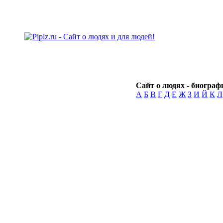
Сайт о людях - биографи
А
Б
В
Г
Д
Е
Ж
З
И
Й
К
Л