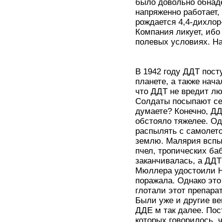
было довольно обнад
напряженно работает, 
рождается 4,4-дихлор
Компания ликует, ибо
полевых условиях. На
В 1942 году ДДТ пост
планете, а также нач
что ДДТ не вредит лю
Солдаты посыпают се
думаете? Конечно, ДД
обстояло тяжелее. О
распылять с самолето
землю. Малярия вспых
пчел, тропических ба
заканчивалась, а ДДТ
Мюллера удостоили Н
поражала. Однако эт
глотали этот препара
Были уже и другие в
ДДЕ м так далее. По
которых говорилось, 