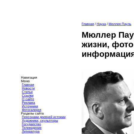
Главная
/
Наука
/
Мюллер Пауль
Мюллер Пау
жизни, фото
информация
Навигация
Меню
Главная
Новости
Статьи
Ссылки
О сайте
Реклама
Источники
Фотогалерея
Разделы сайта
Персонажи древней истории
Художники, скульпторы
Государство
Телевидение
Литература