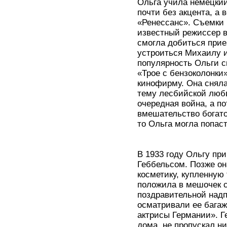
Ольга учила немецкий
почти без акцента, а 
«Ренессанс». Съемки 
известный режиссер в
смогла добиться прие
устроиться Михаилу и
популярность Ольги с
«Трое с бензоколонки
кинофирму. Она снял
тему лесбийской любв
очередная война, а п
вмешательство богато
то Ольга могла попас
В 1933 году Ольгу пр
Геббельсом. Позже он
косметику, купленную 
положила в мешочек с
поздравительной надп
осматривали ее багаж
актрисы Германии». Г
дома, не пропускал н