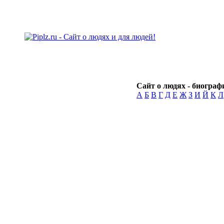
Сайт о людях - биографи
А
Б
В
Г
Д
Е
Ж
З
И
Й
К
Л