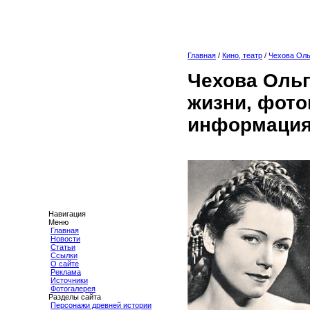
Главная
/
Кино, театр
/
Чехова Оль
Чехова Ольг
жизни, фото
информация
Навигация
Меню
Главная
Новости
Статьи
Ссылки
О сайте
Реклама
Источники
Фотогалерея
Разделы сайта
Персонажи древней истории