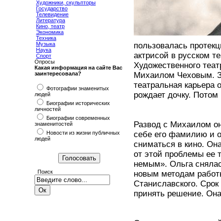
Художники, скульпторы
Государство
Телевидение
Литература
Кино, театр
Экономика
Техника
Музыка
пользовалась протекц
Наука
актрисой в русском т
Спорт
Опросы
Художественного театр
Какая информация на сайте Вас
заинтересовала?
Михаилом Чеховым. З
театральная карьера 
Фотографии знаменитых
рождает дочку. Потом
людей
Биографии исторических
личностей
Биографии современных
Развод с Михаилом он
знаменитостей
Новости из жизни публичных
себе его фамилию и о
людей
сниматься в кино. Она
от этой проблемы ее 
немым». Ольга снялас
Поиск
новым методам работы
Станиславского. Срок
принять решение. Она