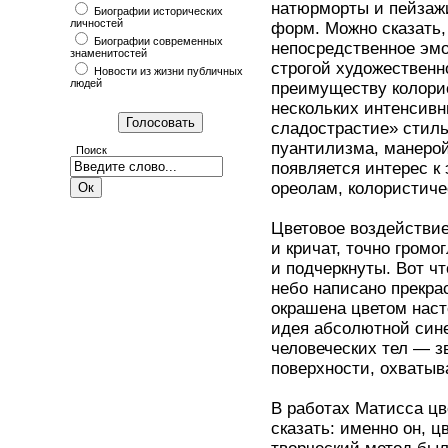
натюрморты и пейзажи
Биографии исторических
личностей
форм. Можно сказать,
Биографии современных
непосредственное эм
знаменитостей
строгой художественн
Новости из жизни публичных
людей
преимуществу колори
нескольких интенсивн
сладострастие» стиль
пуантилизма, манерой
Поиск
появляется интерес к
ореолам, колористиче
Цветовое воздействие
и кричат, точно гром
и подчеркнуты. Вот ч
небо написано прекра
окрашена цветом наст
идея абсолютной сине
человеческих тел — з
поверхности, охватыв
В работах Матисса цв
сказать: именно он, 