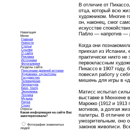
В отличие от Пикассо
отца, который всю жиз
художником. Многие г
он, наконец, смог са
искусстве спокойстви
Навигация
Пабло — напротив — 
Меню
Главная
Новости
Когда они познакомили
Статьи
Ссылки
приехал из Испании, 
О сайте
практически никто не
Реклама
Источники
первоклассным художн
Фотогалерея
Разделы сайта
Пикассо в 1907 году,
Персонажи древней истории
повесил работу у себ
Художники, скульпторы
Государство
мишень для игры в «д
Телевидение
Литература
Кино, театр
Матисс испытал сильн
Экономика
Техника
выставке в Мюнхене в
Музыка
Наука
Марокко (1912 и 1913
Спорт
мотивов, а долгая жи
Опросы
Какая информация на сайте Вас
палитры. В отличие о
заинтересовала?
умозрительным, оно о
Фотографии знаменитых
законов живописи. Вс
людей