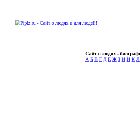
Сайт о людях - биографи
А
Б
В
Г
Д
Е
Ж
З
И
Й
К
Л