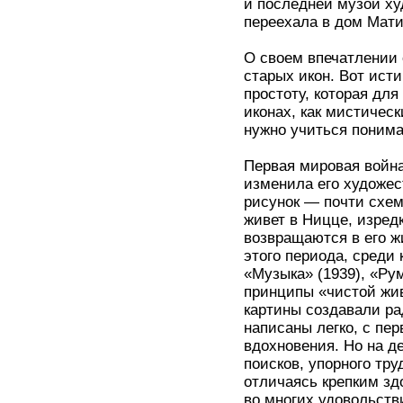
и последней музой ху
переехала в дом Мати
О своем впечатлении 
старых икон. Вот ист
простоту, которая дл
иконах, как мистическ
нужно учиться понима
Первая мировая война
изменила его художес
рисунок — почти схем
живет в Ницце, изред
возвращаются в его ж
этого периода, среди
«Музыка» (1939), «Ру
принципы «чистой жи
картины создавали ра
написаны легко, с пер
вдохновения. Но на д
поисков, упорного тру
отличаясь крепким зд
во многих удовольств