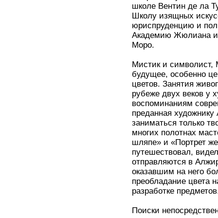
школе Вентин де ла Ту
Школу изящных искусс
юриспруденцию и пол
Академию Жюлиана и 
Моро.
Мистик и символист,
будущее, особенно це
цветов. Занятия живо
рубеже двух веков у 
воспоминаниям совре
преданная художнику 
заниматься только тв
многих полотнах мас
шляпе» и «Портрет же
путешествовал, видел
отправляются в Алжир
оказавшим на него бо
преобладание цвета н
разработке предметов
Поиски непосредстве