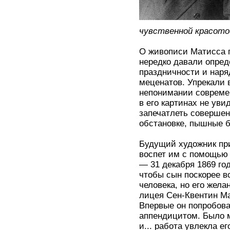
чувственной красото
О живописи Матисса г
нередко давали опред
праздничности и наря
меценатов. Упрекали 
непонимании совреме
в его картинах не ув
запечатлеть совершен
обстановке, пышные б
Будущий художник при
воспет им с помощью 
— 31 декабря 1869 год
чтобы сын поскорее вс
человека, но его жела
лицея Сен-Квентин Ма
Впервые он попробова
аппендицитом. Было м
и... работа увлекла е