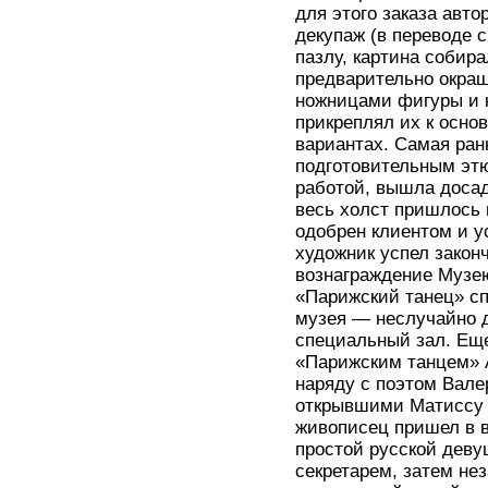
для этого заказа авт
декупаж (в переводе 
пазлу, картина собир
предварительно окра
ножницами фигуры и к
прикреплял их к основ
вариантах. Самая ранн
подготовительным этю
работой, вышла досад
весь холст пришлось 
одобрен клиентом и у
художник успел законч
вознаграждение Музею
«Парижский танец» сп
музея — неслучайно д
специальный зал. Еще
«Парижским танцем» А
наряду с поэтом Вал
открывшими Матиссу к
живописец пришел в в
простой русской деву
секретарем, затем н