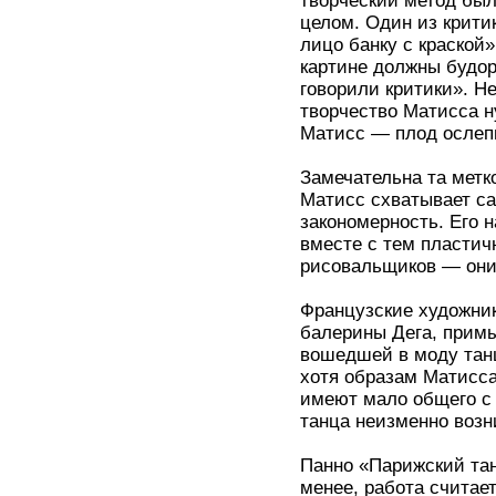
творческий метод был
целом. Один из крити
лицо банку с краской»
картине должны будор
говорили критики». Н
творчество Матисса н
Матисс — плод ослепи
Замечательна та метко
Матисс схватывает са
закономерность. Его 
вместе с тем пластич
рисовальщиков — они
Французские художни
балерины Дега, примы
вошедшей в моду тан
хотя образам Матисса
имеют мало общего с
танца неизменно возн
Панно «Парижский тан
менее, работа считае