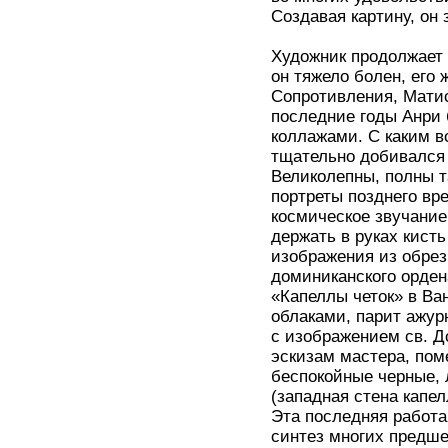
Создавая картину, он 
Художник продолжает т
он тяжело болен, его 
Сопротивления, Матис
последние годы Анри 
коллажами. С каким в
тщательно добивался
Великолепны, полны т
портреты позднего вр
космическое звучание
держать в руках кисть
изображения из обрезк
доминиканского орден
«Капеллы четок» в Ва
облаками, парит ажур
с изображением св. Д
эскизам мастера, пом
беспокойные черные,
(западная стена капе
Эта последняя работа
синтез многих предш