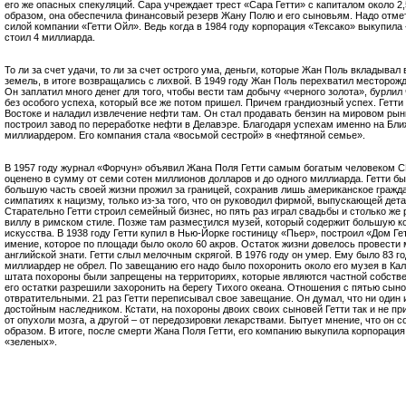
его же опасных спекуляций. Сара учреждает трест «Сара Гетти» с капиталом около 2
образом, она обеспечила финансовый резерв Жану Полю и его сыновьям. Надо отмети
силой компании «Гетти Ойл». Ведь когда в 1984 году корпорация «Тексако» выкупила 
стоил 4 миллиарда.
То ли за счет удачи, то ли за счет острого ума, деньги, которые Жан Поль вкладыва
земель, в итоге возвращались с лихвой. В 1949 году Жан Поль перехватил месторож
Он заплатил много денег для того, чтобы вести там добычу «черного золота», бурлил
без особого успеха, который все же потом пришел. Причем грандиозный успех. Гетт
Востоке и наладил извлечение нефти там. Он стал продавать бензин на мировом рын
построил завод по переработке нефти в Делавэре. Благодаря успехам именно на Бли
миллиардером. Его компания стала «восьмой сестрой» в «нефтяной семье».
В 1957 году журнал «Форчун» объявил Жана Поля Гетти самым богатым человеком С
оценено в сумму от семи сотен миллионов долларов и до одного миллиарда. Гетти 
большую часть своей жизни прожил за границей, сохранив лишь американское гражда
симпатиях к нацизму, только из-за того, что он руководил фирмой, выпускающей дет
Старательно Гетти строил семейный бизнес, но пять раз играл свадьбы и столько же
виллу в римском стиле. Позже там разместился музей, который содержит большую к
искусства. В 1938 году Гетти купил в Нью-Йорке гостиницу «Пьер», построил «Дом Гет
имение, которое по площади было около 60 акров. Остаток жизни довелось провести
английской знати. Гетти слыл мелочным скрягой. В 1976 году он умер. Ему было 83 го
миллиардер не обрел. По завещанию его надо было похоронить около его музея в Ка
штата похороны были запрещены на территориях, которые являются частной собстве
его остатки разрешили захоронить на берегу Тихого океана. Отношения с пятью сыно
отвратительными. 21 раз Гетти переписывал свое завещание. Он думал, что ни один 
достойным наследником. Кстати, на похороны двоих своих сыновей Гетти так и не при
от опухоли мозга, а другой – от передозировки лекарствами. Бытует мнение, что он
образом. В итоге, после смерти Жана Поля Гетти, его компанию выкупила корпорация
«зеленых».