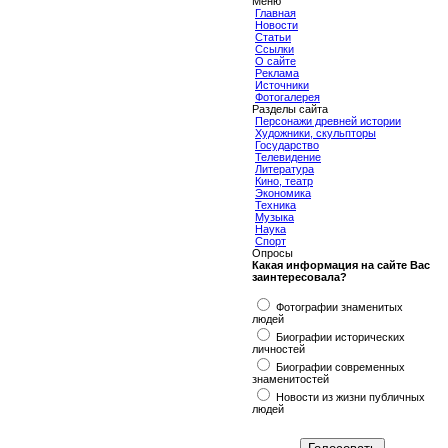
Меню
Главная
Новости
Статьи
Ссылки
О сайте
Реклама
Источники
Фотогалерея
Разделы сайта
Персонажи древней истории
Художники, скульпторы
Государство
Телевидение
Литература
Кино, театр
Экономика
Техника
Музыка
Наука
Спорт
Опросы
Какая информация на сайте Вас
заинтересовала?
Фотографии знаменитых
людей
Биографии исторических
личностей
Биографии современных
знаменитостей
Новости из жизни публичных
людей