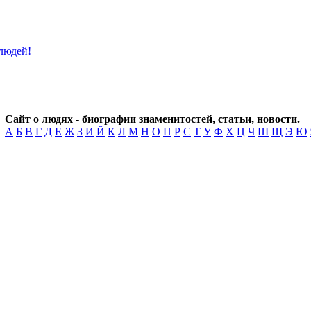
Сайт о людях - биографии знаменитостей, статьи, новости.
А
Б
В
Г
Д
Е
Ж
З
И
Й
К
Л
М
Н
О
П
Р
С
Т
У
Ф
Х
Ц
Ч
Ш
Щ
Э
Ю