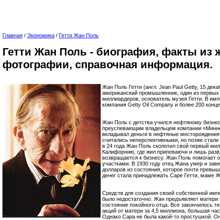
Главная
/
Экономика
/
Гетти Жан Поль
Гетти Жан Поль - биография, факты из 
фотографии, справочная информация.
Жан Поль Гетти (англ. Jean Paul Getty, 15 де
американский промышленник, один из первых
миллиардеров, основатель музея Гетти. В им
компания Getty Oil Company и более 200 конце
Жан Поль с детства учился нефтяному бизнес
преуспевающим владельцем компании «Минн
вкладывал деньги в нефтяные месторождения
считались неперспективными, но позже стали
в 24 года Жан Поль сколотил свой первый милл
Калифорнию, где жил припеваючи и лишь развл
возвращается к бизнесу. Жан Поль помогает 
участками. В 1930 году отец Жана умер и за
долларов из состояния, которое почти превы
денег стала принадлежать Саре Гетти, маме 
Средств для создания своей собственной имп
было недостаточно. Жан предъявляет матери и
состояние покойного отца. Все закончилось т
акций от матери за 4,5 миллиона, большая ча
Однако Сара не была какой-то простушкой. О