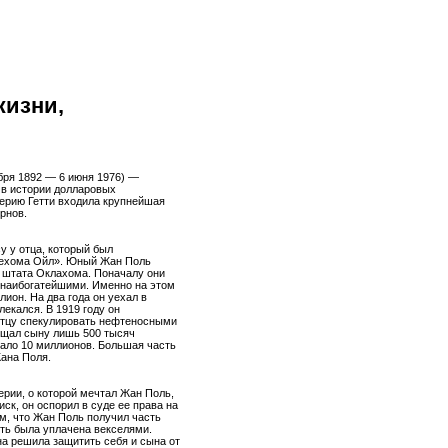
жизни,
кабря 1892 — 6 июня 1976) —
 в истории долларовых
перию Гетти входила крупнейшая
рнов.
у у отца, который был
ехома Ойл». Юный Жан Поль
 штата Оклахома. Поначалу они
 наибогатейшими. Именно на этом
ион. На два года он уехал в
екался. В 1919 году он
отцу спекулировать нефтеносными
вещал сыну лишь 500 тысяч
шало 10 миллионов. Большая часть
Жана Поля.
ерии, о которой мечтал Жан Поль,
ск, он оспорил в суде ее права на
ем, что Жан Поль получил часть
сть была уплачена векселями.
на решила защитить себя и сына от