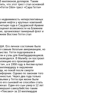
,5 миллионов долларов. Таким
ть, что этот трест стал основной
«Гетти Ойл» трест «Сара Гетти»
л в недвижимость неперспективных
дения нефти у крупных компаний.
 четыре года в Саудовской Аравии
и оценил возможности на Ближнем
ке, организовал танкерный флот и
жнем Востоке Гетти стал
ША. Его личное состояние было
был самым богатым американцем, но
нство. Гетти подозревали в
али и узлы для бомбардировщиков.
 разводился. В Малибу он построил
оллекцию его произведений
ти», а в 1958 году в Англии купил
 миллиардеру в окружении
да, но покой после смерти
лифорнии. Однако по законам того
нностью. Через два года только
вьями у Гетти при жизни были
из его сыновей не способен стать
ехал. Один его сын умер в 12 лет
 совершил самоубийство таким
 «Тексако» за 10 миллиардов