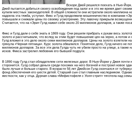
Вскоре Джей решился поехать в Нью-Йорк.
Джей пытается добиться своего освобождения под залог и в это же время дает своим
купили местных законодателей. В общей сложности они истратили около миллиона на
надоела эта тяжба, уступил. Фикс и Гулд продолжили мошенничество в компании «Эр
повышали и снижали цены по своему усмотрению. Эту лавочку прикрыли возмущен
Считается, что на «Эри» Гулд нажил себе около 20 миллионов долларов, а также пос
Фикс и Гулд дали о себе знать в 1869 году. Они решили прибрать к рукам весь золот
золото и рассчитывали, что вслед за этим будет повышение цен на зерно, а потом и 
Гулд вложил в это дело около семи миллионов долларов. Цены на золото взлетели на
грянула «Черная пятница». Курс золота обвалился. Понятное дело, Гулд ничего не пот
миллионов долларов. За все эти дела Гулда чуть не убили просто на улице, а также 
исков. Фикса застрелил любовник его бывшей подруги.
В 1890 году Гулд стал обладателем сети железных дорог. В Нью-Йорке у Джея почти н
сторонится. Гулд собрал деньги среди похожих на него богачей и построил новое зд
было лучше и больше старого. В возрасте 56 лет Джейсон Гулд скончался от туберку
фонд обеспечения его шести детей. Старший сын стал главным наследником. Однако 
жесткости, как у отца. Дурная слава «Мефистофеля с Уолл-стрит» тяготела над семь