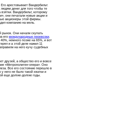
 Его арестовывает Вандербильт.
 людям денег для того чтобы те
 взятки. Вандербильт, которому
и», они печатали новые акции и
ные акционеры этой фирмы.
адил компанию на мель.
ой рынок. Они начали скупать
на его
международные перевозки
.
 40%, немного позже на 65%, и вот
ерял и а этой деле нажил 11
направили на него кучу судебных
ет друзей, а общество его и вовсе
ание «Метрополитен-опера». Оно
леза. Все его состояние перешло в
у него не было такой хватки и
ей еще долгие-долгие годы.