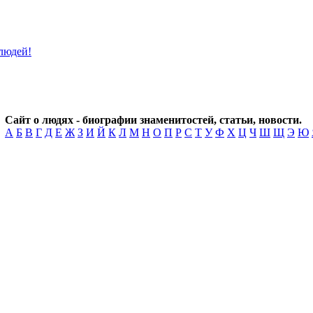
Сайт о людях - биографии знаменитостей, статьи, новости.
А
Б
В
Г
Д
Е
Ж
З
И
Й
К
Л
М
Н
О
П
Р
С
Т
У
Ф
Х
Ц
Ч
Ш
Щ
Э
Ю