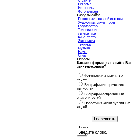
О сайте
Реклама
Источники
Фотогалерея
Разделы сайта
Персонажи древней истории
Художники, скульпторы
Государство
Телевидение
Литература
Кино, театр
Экономика
Техника
Музыка
Наука
Спорт
Опросы
Какая информация на сайте Вас
заинтересовала?
Фотографии знаменитых
людей
Биографии исторических
личностей
Биографии современных
знаменитостей
Новости из жизни публичных
людей
Поиск