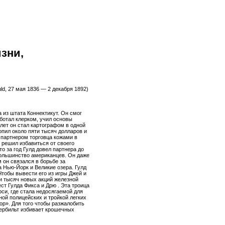
зни,
uld, 27 мая 1836 — 2 декабря 1892)
 из штата Коннектикут. Он смог
ботал клерком, учил основы
лет он стал картографом в одной
опил около пяти тысяч долларов и
л партнером торговца кожами в
 решил избавиться от своего
то за год Гулд довел партнера до
большинство американцев. Он даже
 он связался в борьбе за
 Нью-Йорк и Великие озера. Гулд
Чтобы вывести его из игры Джей и
и тысяч новых акций железной
ст Гулда Фикса и Дрю . Эта троица
и, где стала недосягаемой для
ой полицейских и тройкой легких
ор». Для того чтобы разжалобить
дербильт избивает крошечных