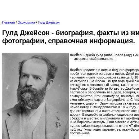
Главная
/
Экономика
/
Гулд Джейсон
Гулд Джейсон - биография, факты из жи
фотографии, справочная информация.
Джейсон (Джей) Гулд (англ. Jason (Jay) Go
— американский финансист.
Джейсон родился в семье бедного фермера
пробиться наверх из самых низов. Джей ра
черчения и был помощником кузнеца. В 18 
из округов Нью-Йорка. За три года Джей ск
вложил их в кожевенный завод, так он ста
Нью-Йорке. В борьбе за богатство Джейсон
партнера и заполучить все дело. Говорят, ч
самоубийства. Его ненавидело, пожалуй, 
смог обмануть самого Вандербильта. С ним
железную дорогу «Эри», которая связывала
начал битву с Вандербильтом в 1867 году. 
два его компаньона напечатали около сотн
дороги. Вандербильт добился ордера на аре
сбежала в шестью миллионами в Нью-Джерс
нью-йоркской Фемиды. Они вместе с дюжин
пушек забаррикадировались в отеле «Тэйл
публику Гулд пишет картину: великан-Ван
противников.