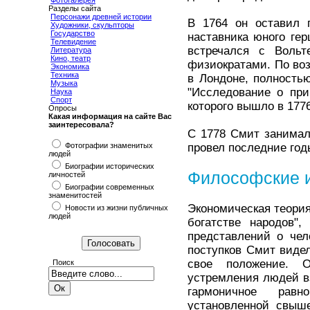
Фотогалерея
Разделы сайта
Персонажи древней истории
В 1764 он оставил п
Художники, скульпторы
Государство
наставника юного гер
Телевидение
встречался с Вольт
Литература
Кино, театр
физиократами. По воз
Экономика
Техника
в Лондоне, полность
Музыка
"Исследование о при
Наука
Спорт
которого вышло в 1776
Опросы
Какая информация на сайте Вас
заинтересовала?
С 1778 Смит занимал
Фотографии знаменитых
провел последние год
людей
Биографии исторических
Философские и
личностей
Биографии современных
знаменитостей
Экономическая теория
Новости из жизни публичных
людей
богатстве народов"
представлений о чел
поступков Смит виде
свое положение. О
Поиск
устремления людей вз
гармоничное равн
установленной свыш