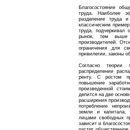
Благосостояние общ
труда. Наиболее э
разделение труда 
классическим пример
труда, подчеркивал 
рынок, тем выше
производителей. Отс
ограничения для св
привилегии, законы об
Согласно теории 
распределении распа
ренту. С ростом пр
повышение заработ
произведенной стои
делится на две основ
расширения производс
потребление непрои
земли и капитала, 
лицами свободных пр
зависит и благососто
растет общественное 