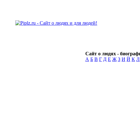
Сайт о людях - биографи
А
Б
В
Г
Д
Е
Ж
З
И
Й
К
Л