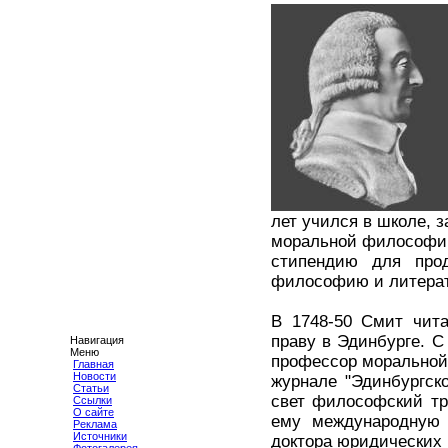
лет учился в школе, з
моральной философии.
стипендию для про
философию и литерат
В 1748-50 Смит чита
праву в Эдинбурге. С
Навигация
Меню
профессор моральной
Главная
Новости
журнале "Эдинбургско
Статьи
свет философский тр
Ссылки
О сайте
ему международную 
Реклама
Источники
доктора юридических 