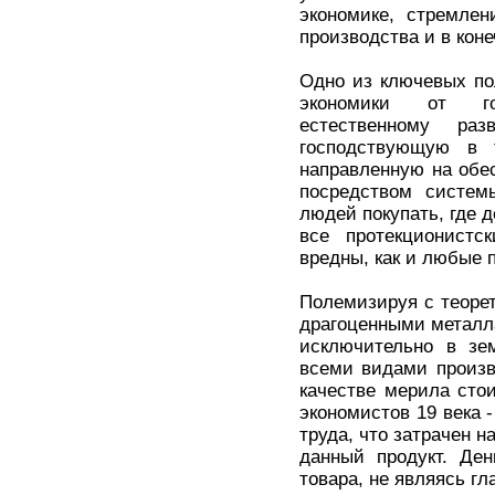
экономике, стремлен
производства и в кон
Одно из ключевых по
экономики от гос
естественному ра
господствующую в 
направленную на обе
посредством систем
людей покупать, где д
все протекционист
вредны, как и любые 
Полемизируя с теоре
драгоценными металл
исключительно в зем
всеми видами произво
качестве мерила стои
экономистов 19 века -
труда, что затрачен н
данный продукт. Де
товара, не являясь г