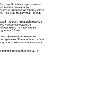
50-е годы Жан Маре прославился
аре начал свою карьеру с
олностью игнорировал французскую
их, как «Три мушкетера», «Граф
Милой Парелли, игравшей вместе с
ей. Нельзя было даже за
ейная жизнь, то я для нее не
одлилась 26 лет.
 своих фильмов, практически
многогранным. Жан пробовал себя в
 детских сказок и свои мемуары,
8 ноября 1998 года в Каннах, а