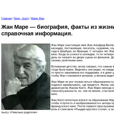
Главная
/
Кино, театр
/
Маре Жан
Жан Маре — биография, факты из жизн
справочная информация.
Жан Маре (настоящее имя Жан Альфред Виллен
каскадер, постановщик, писатель, художник, ск
года в Шербуре, во Франции. С четырех лет Жа
кино. Когда он учился в колледже, то по четвер
день он «играл» во дворе сцены из фильмов. До
своему увлечению кино.
Вспоминая детство, актер говорил, что самым 
тогда была мама. Виделись они редко, но кажды
то просто заваливала его подарками, и в доме 
чтобы Жан становился актером, а желала видет
Жан Маре не мог похвастаться образованностью
подался зарабатывать, где придется. Жизнь св
драматургом Жаном Кокто. Жан Маре никогда не
гомосексуальности, но, тем не менее, стал ве
кино.
Жан Кокто вплотную взялся за образование Мар
чтобы «глупость и необразованность» актера п
французского кино. После первого прослушива
роль в спектакле «Рыцари круглого стола», а з
пьесу «Ужасные родители».