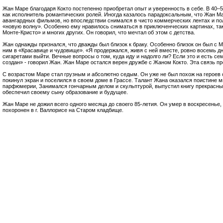
Жан Маре благодаря Кокто постепенно приобретал опыт и уверенность в себе. В 40–
как исполнитель романтических ролей. Иногда казалось парадоксальным, что Жан М
авангардных фильмов, но впоследствии снимался в чисто коммерческих лентах и п
«новую волну». Особенно ему нравилось сниматься в приключенческих картинах, так
Монте-Кристо» и многих других. Он говорил, что мечтал об этом с детства.
Жан однажды признался, что дважды был близок к браку. Особенно близок он был с 
ним в «Красавице и чудовище». «Я продержался, живя с ней вместе, ровно восемь дн
сигаретами выйти. Вечные вопросы о том, куда иду и надолго ли? Если это и есть сем
создан» - говорил Жан. Жан Маре остался верен дружбе с Жаном Кокто. Эта связь пр
С возрастом Маре стал грузным и абсолютно седым. Он уже не был похож на героев
покинул экран и поселился в своем доме в Грассе. Талант Жана оказался поистине 
парфюмерии, Занимался гончарным делом и скульптурой, выпустил книгу прекрасных
обеспечил своему сыну образование и будущее.
Жан Маре не дожил всего одного месяца до своего 85-летия. Он умер в воскресенье, 
похоронен в г. Валлорисе на Старом кладбище.