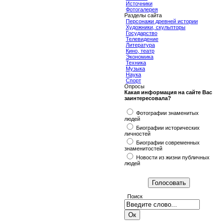
Источники
Фотогалерея
Разделы сайта
Персонажи древней истории
Художники, скульпторы
Государство
Телевидение
Литература
Кино, театр
Экономика
Техника
Музыка
Наука
Спорт
Опросы
Какая информация на сайте Вас
заинтересовала?
Фотографии знаменитых
людей
Биографии исторических
личностей
Биографии современных
знаменитостей
Новости из жизни публичных
людей
Поиск