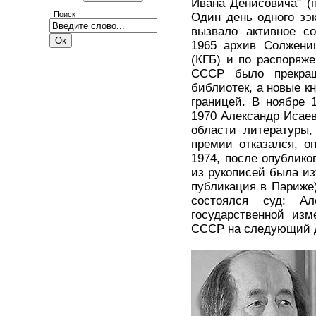
Ивана Денисовича" (
Поиск
Один день одного зэ
вызвало активное со
1965 архив Солжениц
(КГБ) и по распоряж
СССР было прекращ
библиотек, а новые к
границей. В ноябре 
1970 Александр Исае
области литературы,
премии отказался, о
1974, после опублико
из рукописей была из
публикация в Париже)
состоялся суд: А
государственной изм
СССР на следующий 