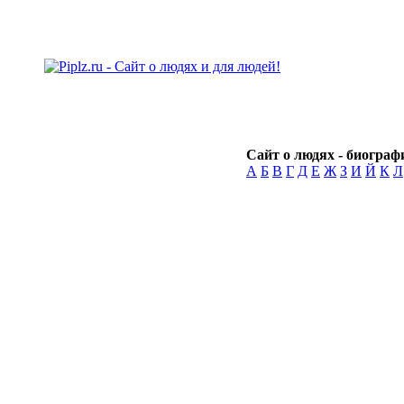
Сайт о людях - биографи
А
Б
В
Г
Д
Е
Ж
З
И
Й
К
Л