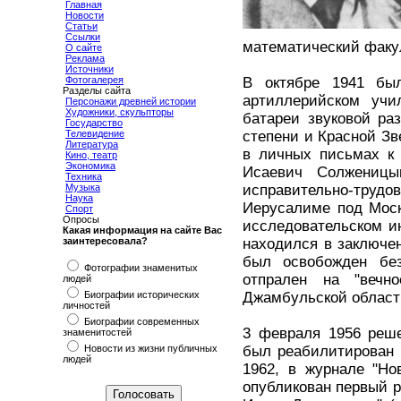
Главная
Новости
Статьи
Ссылки
математический факул
О сайте
Реклама
Источники
Фотогалерея
В октябре 1941 бы
Разделы сайта
артиллерийском учи
Персонажи древней истории
Художники, скульпторы
батареи звуковой ра
Государство
Телевидение
степени и Красной Зв
Литература
в личных письмах к 
Кино, театр
Экономика
Исаевич Солжениц
Техника
Музыка
исправительно-трудов
Наука
Иерусалиме под Моск
Спорт
Опросы
исследовательском и
Какая информация на сайте Вас
заинтересовала?
находился в заключен
был освобожден бе
Фотографии знаменитых
отпрален на "вечно
людей
Биографии исторических
Джамбульской области
личностей
Биографии современных
3 февраля 1956 реш
знаменитостей
Новости из жизни публичных
был реабилитирован 
людей
1962, в журнале "Н
опубликован первый р