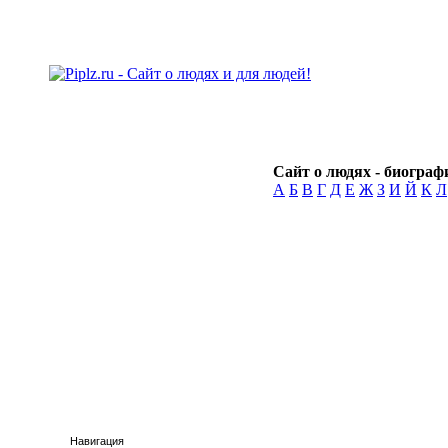
Сайт о людях - биографи
А
Б
В
Г
Д
Е
Ж
З
И
Й
К
Л
Навигация