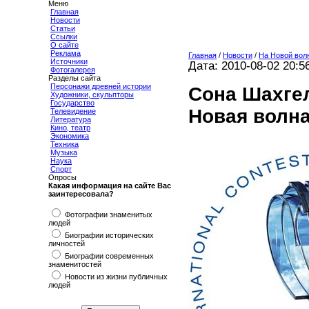
Меню
Главная
Новости
Статьи
Ссылки
О сайте
Реклама
Главная
/
Новости
/
На Новой вол
Источники
Дата: 2010-08-02 20:5
Фотогалерея
Разделы сайта
Персонажи древней истории
Сона Шахгел
Художники, скульпторы
Государство
Новая волна
Телевидение
Литература
Кино, театр
Экономика
Техника
Музыка
Наука
Спорт
Опросы
Какая информация на сайте Вас
заинтересовала?
Фотографии знаменитых
людей
Биографии исторических
личностей
Биографии современных
знаменитостей
Новости из жизни публичных
людей