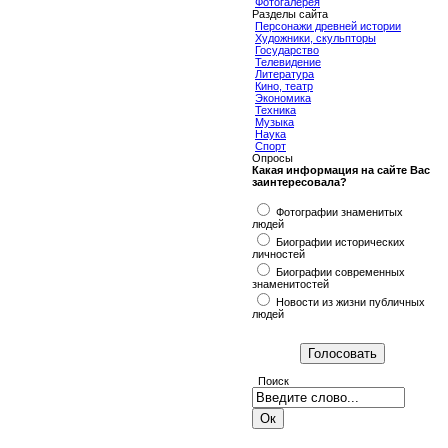
Фотогалерея
Разделы сайта
Персонажи древней истории
Художники, скульпторы
Государство
Телевидение
Литература
Кино, театр
Экономика
Техника
Музыка
Наука
Спорт
Опросы
Какая информация на сайте Вас
заинтересовала?
Фотографии знаменитых
людей
Биографии исторических
личностей
Биографии современных
знаменитостей
Новости из жизни публичных
людей
Поиск