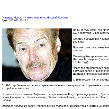
Главная
/
Новости
/
Умер киноактер Николай Олялин
Дата: 2009-11-20 16:41
На 69-м году жизни скончал
ССР, советский и российски
Об этом сообщили в Национ
Украины.
Причины смерти в союзе ки
смогли.
Олялин дебютировал в кино 
Николая Болдырева (фильм 
в 1966 году).
Через год его пригласил ре
ведущих ролей в киноэпопе
Цветаева принесла Олялину
С 1968 года он начал работа
В 1990 году Олялин по своему сценарию поставил мелодраму Неотстрелянная музыка
которой исполнил сам.
Всего он сыграл почти в 60 фильмах, среди которых Бег, Обратной дороги нет, Джен
речка, Синдикат-2, Россия молодая, Жаркое лето в Кабуле, Легенда о княгине Ольге,
Есенин.
Одной из последних работ Олялина в кино стала роль Инквизитора в картине Дневной