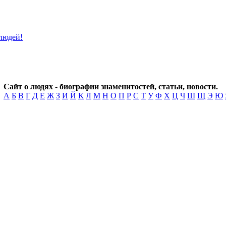
Сайт о людях - биографии знаменитостей, статьи, новости.
А
Б
В
Г
Д
Е
Ж
З
И
Й
К
Л
М
Н
О
П
Р
С
Т
У
Ф
Х
Ц
Ч
Ш
Щ
Э
Ю