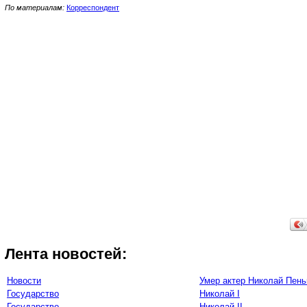
По материалам:
Корреспондент
Лента новостей:
Новости
Умер актер Николай Пень
Государство
Николай I
Государство
Николай II