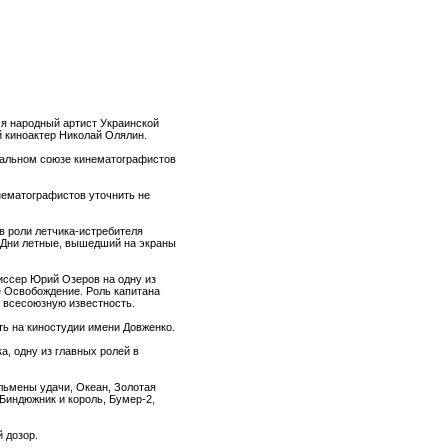
ся народный артист Украинской
й киноактер Николай Олялин.
альном союзе кинематографистов
нематографистов уточнить не
в роли летчика-истребителя
Дни летные, вышедший на экраны
жиссер Юрий Озеров на одну из
е Освобождение. Роль капитана
 всесоюзную известность.
ть на киностудии имени Довженко.
, одну из главных ролей в
тльмены удачи, Океан, Золотая
 Биндюжник и король, Бумер-2,
 дозор.