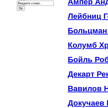
Ампер Ан
Лейбниц 
Больцман
Колумб Х
Бойль Ро
Декарт Ре
Вавилов 
Докучаев