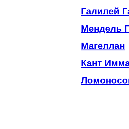
Галилей Г
Мендель Г
Магеллан
Кант Имм
Ломоносо