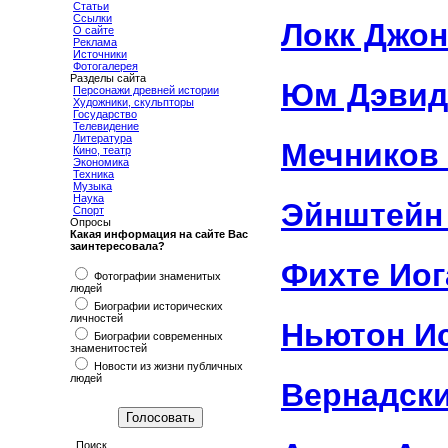
Статьи
Ссылки
Локк Джон
О сайте
Реклама
Источники
Фотогалерея
Разделы сайта
Юм Дэвид
Персонажи древней истории
Художники, скульпторы
Государство
Телевидение
Литература
Мечников
Кино, театр
Экономика
Техника
Музыка
Наука
Эйнштейн
Спорт
Опросы
Какая информация на сайте Вас
заинтересовала?
Фихте Иог
Фотографии знаменитых
людей
Биографии исторических
личностей
Ньютон И
Биографии современных
знаменитостей
Новости из жизни публичных
людей
Вернадск
Поиск