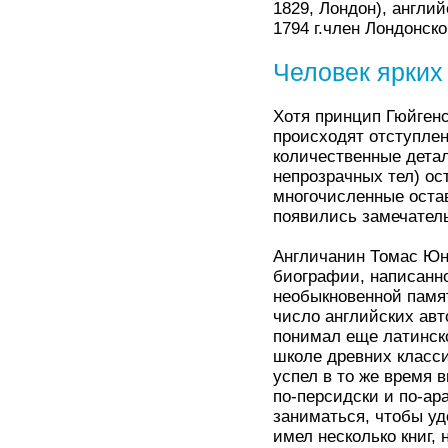
1829, Лондон), англи
1794 г.член Лондонско
Человек ярких
Хотя принцип Гюйгенс
происходят отступлен
количественные детал
непрозрачных тел) о
многочисленные остав
появились замечател
Англичанин Томас Юнг
биографии, написанно
необыкновенной памят
число английских авт
понимал еще латинско
школе древних класси
успел в то же время 
по-персидски и по-ар
заниматься, чтобы уд
имел несколько книг,