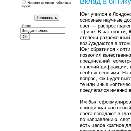
Вклад в оптик
Новости из жизни публичных
людей
Юнг учился в Лондонс
основные научные дос
свет — распростране
Поиск
эфире. В частности, 
степени разреженный 
возбуждаются в этом 
Юнг обратился к опти
позволил качественно
предписаний геометри
явлений дифракции, т
необъясненными. На о
вопрос, как будет выг
те или иные «оптичес
предлагался именно 
Им был сформулирова
принципиально новый ш
света попадают в гла
по направлению, свет
есть целое кратное 