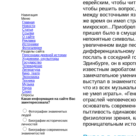
еврейским, чтобы чит
чтобы решить вопрос,
между восточными язы
Навигация
Меню
же время он имел стр
Главная
Новости
микроскоп...Приобрел
Статьи
пришел было в смуще
Ссылки
О сайте
непонятные символы..
Реклама
Источники
увеличенном виде пе
Фотогалерея
дифференциальному с
Разделы сайта
Персонажи древней истории
послать в соседний г
Художники, скульпторы
Государство
Эдинбурге, он в корот
Телевидение
известным акробатом;
Литература
Кино, театр
замечательное умение
Экономика
Техника
выступал в знаменито
Музыка
что из всех музыкаль
Наука
Спорт
не умел играть». «Ге
Опросы
Какая информация на сайте Вас
отраслей человеческо
заинтересовала?
основатель современн
пытливость одинаково
Фотографии знаменитых
людей
физиологии зрения, к
Биографии исторических
проницательным исто
личностей
Биографии современных
знаменитостей