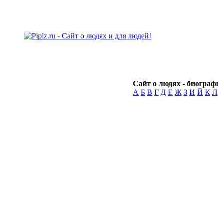
Сайт о людях - биографи
А
Б
В
Г
Д
Е
Ж
З
И
Й
К
Л