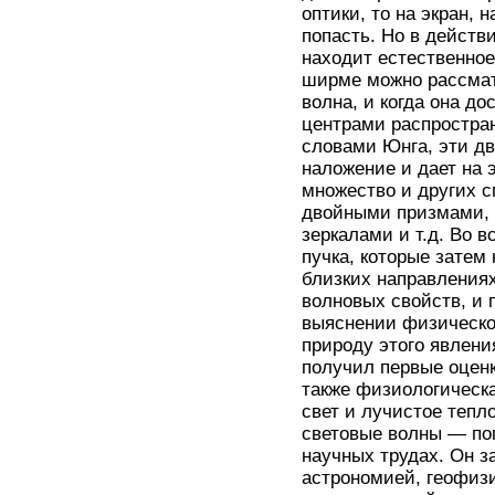
оптики, то на экран,
попасть. Но в действи
находит естественное
ширме можно рассматр
волна, и когда она до
центрами распростран
словами Юнга, эти две
наложение и дает на
множество и других с
двойными призмами, 
зеркалами и т.д. Во в
пучка, которые затем
близких направления
волновых свойств, и 
выяснении физическо
природу этого явлени
получил первые оценк
также физиологическ
свет и лучистое теп
световые волны — поп
научных трудах. Он з
астрономией, геофиз