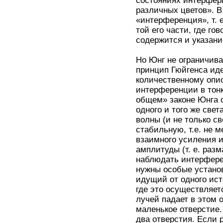
состояниях интерфер
различных цветов». В
«интерференция», т. 
той его части, где го
содержится и указани
Но Юнг не ограничив
принцип Гюйгенса иде
количественному опи
интерференции в тон
общем» законе Юнга 
одного и того же свет
волны (и не только с
стабильную, т.е. не 
взаимного усиления и
амплитуды (т. е. раз
наблюдать интерфере
нужны особые установ
идущий от одного ис
где это осуществляе
лучей падает в этом 
маленькое отверстие.
два отверстия. Если 