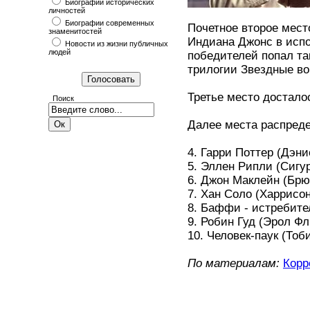
Биографии исторических
личностей
Биографии современных
Почетное второе мест
знаменитостей
Индиана Джонс в испо
Новости из жизни публичных
людей
победителей попал та
трилогии Звездные во
Третье место достало
Поиск
Далее места распред
4. Гарри Поттер (Дэн
5. Эллен Рипли (Сигу
6. Джон Маклейн (Брю
7. Хан Соло (Харрисон
8. Баффи - истребите
9. Робин Гуд (Эрол Фл
10. Человек-паук (Тоб
По материалам:
Корр