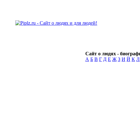
Сайт о людях - биографи
А
Б
В
Г
Д
Е
Ж
З
И
Й
К
Л