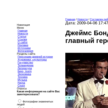
Главная
/
Новости
/
Составлен рей
Дата: 2009-04-06 17:4
Навигация
Меню
Джеймс Бонд
Главная
Новости
Статьи
главный гер
Ссылки
О сайте
Реклама
Источники
Фотогалерея
Разделы сайта
Персонажи древней истории
Художники, скульпторы
Государство
Телевидение
Литература
Кино, театр
Экономика
Техника
Музыка
Наука
Спорт
Опросы
Какая информация на сайте Вас
заинтересовала?
Фотографии знаменитых
людей