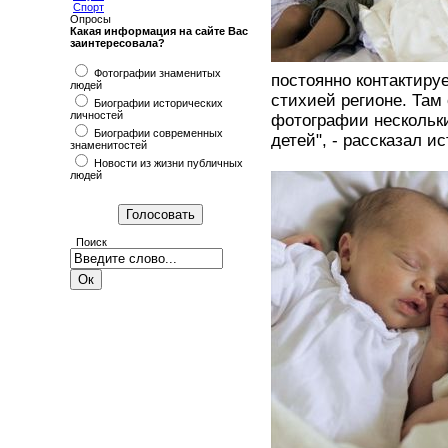
Спорт
Опросы
Какая информация на сайте Вас
заинтересовала?
Фотографии знаменитых
постоянно контактиру
людей
стихией регионе. Там
Биографии исторических
личностей
фотографии нескольких
Биографии современных
детей", - рассказал и
знаменитостей
Новости из жизни публичных
людей
Поиск