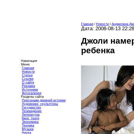
Главная
/
Новости
/
Анджелина Дж
Дата: 2008-08-13 22:2
Джоли наме
ребенка
Навигация
Меню
Главная
Новости
Статьи
Ссылки
О сайте
Реклама
Источники
Фотогалерея
Разделы сайта
Персонажи древней истории
Художники, скульпторы
Государство
Телевидение
Литература
Кино, театр
Экономика
Техника
Музыка
Наука