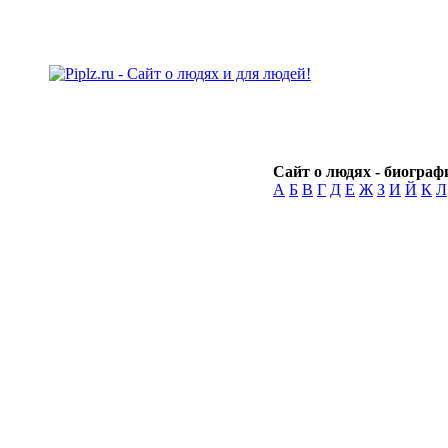
Сайт о людях - биографи
А
Б
В
Г
Д
Е
Ж
З
И
Й
К
Л