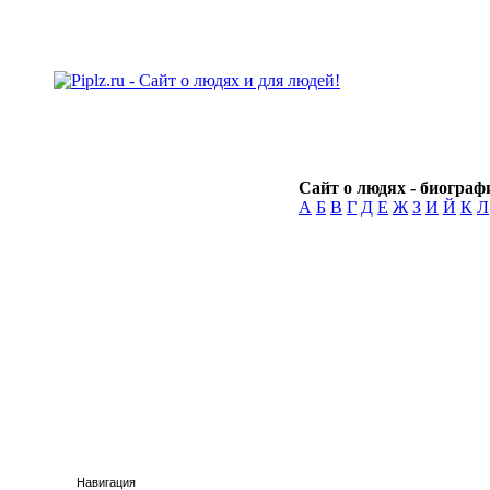
Сайт о людях - биографи
А
Б
В
Г
Д
Е
Ж
З
И
Й
К
Л
Навигация