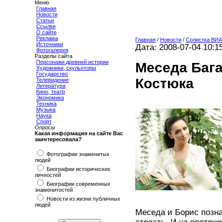
Меню
Главная
Новости
Статьи
Ссылки
О сайте
Реклама
Главная
/
Новости
/
Солистка ВИА
Источники
Дата: 2008-07-04 10:1
Фотогалерея
Разделы сайта
Персонажи древней истории
Меседа Бага
Художники, скульпторы
Государство
Костюка
Телевидение
Литература
Кино, театр
Экономика
Техника
Музыка
Наука
Спорт
Опросы
Какая информация на сайте Вас
заинтересовала?
Фотографии знаменитых
людей
Биографии исторических
личностей
Биографии современных
знаменитостей
Новости из жизни публичных
людей
Меседа и Борис позн