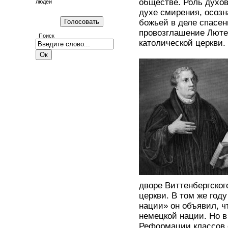
обществе. Роль духо
людей
духе смирения, осозн
божьей в деле спасен
провозглашение Лютер
Поиск
католической церкви.
дворе Виттенбергског
церкви. В том же год
нации» он объявил, ч
немецкой нации. Но в
Реформации классов 