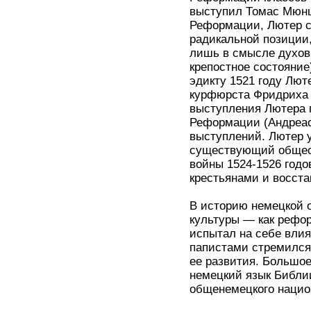
выступил Томас Мюнц
Реформации, Лютер с
радикальной позиции,
лишь в смысле духовн
крепостное состояние
эдикту 1521 году Лют
курфюрста Фридриха С
выступления Лютера 
Реформации (Андреас
выступлений. Лютер у
существующий общест
войны 1524-1526 годо
крестьянами и восста
В историю немецкой 
культуры — как рефор
испытал на себе влия
папистами стремился
ее развития. Большо
немецкий язык Библии
общенемецкого нацио