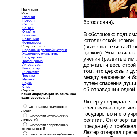
Навигация
Меню
Главная
Новости
богословия).
Статьи
Ссылки
О сайте
В обстановке подъема
Реклама
Источники
католической церкви,
Фотогалерея
(вывесил тезисы 31 о
Разделы сайта
Персонажи древней истории
церкви). Эти тезисы 
Художники, скульпторы
Государство
учения (развитые им 
Телевидение
догматы и весь строй
Литература
Кино, театр
том, что церковь и 
Экономика
Техника
между человеком и б
Музыка
путем спасения души,
Наука
Спорт
об оправдании одной 
Опросы
Какая информация на сайте Вас
заинтересовала?
Лютер утверждал, что
Фотографии знаменитых
обеспечивающий челов
людей
государство и его уч
Биографии исторических
религии. Он отверг а
личностей
Биографии современных
предание) и требовал
знаменитостей
Лютер отвергал прете
Новости из жизни публичных