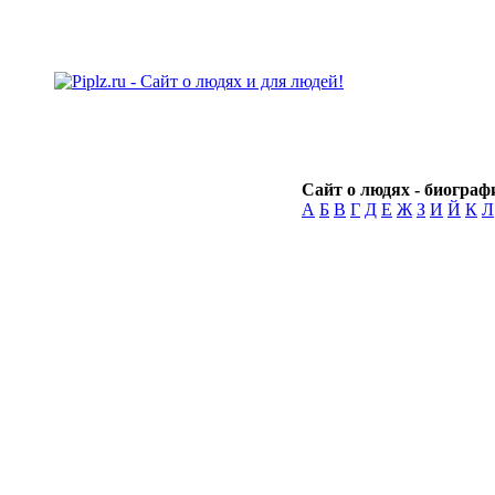
Сайт о людях - биографи
А
Б
В
Г
Д
Е
Ж
З
И
Й
К
Л