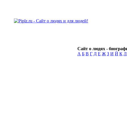
Сайт о людях - биографи
А
Б
В
Г
Д
Е
Ж
З
И
Й
К
Л