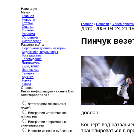
Навигация
Меню
Главная
Новости
Статьи
Главная
/
Новости
/
В Киев приезж
Ссылки
Дата: 2008-04-24 21:1
О сайте
Реклама
Источники
Пинчук везе
Фотогалерея
Разделы сайта
Персонажи древней истории
Художники, скульпторы
Государство
Телевидение
Литература
Кино, театр
Экономика
Техника
Музыка
Наука
Спорт
Опросы
Какая информация на сайте Вас
заинтересовала?
Фотографии знаменитых
людей
доллар.
Биографии исторических
личностей
Биографии современных
Концерт под название
знаменитостей
транслироваться в пр
Новости из жизни публичных