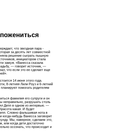
 пожениться
ерждает, что звездная пара -
которая за десять лет совместной
риняла решение сыграть пышную
точников, инициатором стала
ти замуж. «Ванесса сказала
вадьбу, — говорит источник, —
зал, что если это ее сделает еще
ней».
тоится 14 июня этого года.
ти, 8-летняя Лили Роуз и 6-летний
и планируют помогать родителям
виться фамилия его супруги и он
бы неправильно, разрушать столь
ял Депп в одном из интервью. —
Красота какая. И будет
епп. Словно фальшивая нота в
и когда-нибудь Ванесса заговорит
кунду. Мы, наверное, сделаем это,
м, или когда дети достаточно
тельно осознать, что происходит и