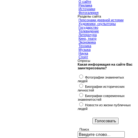
О сайте
Реклама
Источники
Фотогалерея
Разделы сайта
Персонажи древней истории
Художники, скульпторы
Государство
Телевидение
Литература
Кино, театр
Экономика
Техника
Музыка
Наука
Спорт
Опросы
Какая информация на сайте Вас
заинтересовала?
Фотографии знаменитых
людей
Биографии исторических
личностей
Биографии современных
знаменитостей
Новости из жизни публичных
людей
Поиск