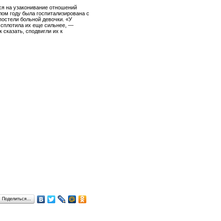
ся на узаконивание отношений
шлом году была госпитализирована с
постели больной девочки. «У
 сплотила их еще сильнее, —
 сказать, сподвигли их к
Поделиться…