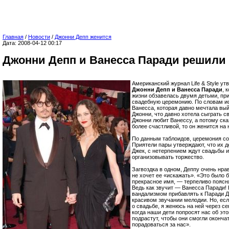
Главная
/
Новости
/
Джонни Депп женится
Дата: 2008-04-12 00:17
Джонни Депп и Ванесса Паради решили
Американский журнал Life & Style утв
Джонни Депп и Ванесса Паради
, 
жизни обзавелась двумя детьми, п
свадебную церемонию. По словам ис
Ванесса, которая давно мечтала вый
Джонни, что давно хотела сыграть с
Джонни любит Ванессу, а потому ска
более счастливой, то он женится на 
По данным таблоидов, церемония сос
Приятели пары утверждают, что их де
Джек, с нетерпением ждут свадьбы 
организовывать торжество.
Загвоздка в одном, Деппу очень нра
не хочет ее «искажать». «Это было 
прекрасное имя, — терпеливо поясн
Ведь как звучит — Ванесса Паради! 
вандализмом прибавлять к Паради Д
красивом звучании мелодии. Но, есл
о свадьбе, я женюсь на ней через се
когда наши дети попросят нас об это
подрастут, чтобы они смогли оконча
порадоваться за нас».