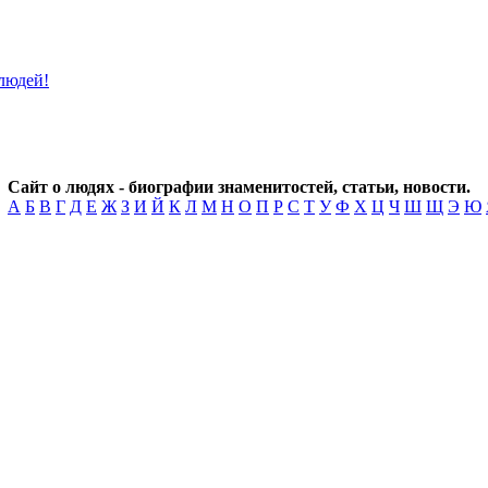
Сайт о людях - биографии знаменитостей, статьи, новости.
А
Б
В
Г
Д
Е
Ж
З
И
Й
К
Л
М
Н
О
П
Р
С
Т
У
Ф
Х
Ц
Ч
Ш
Щ
Э
Ю