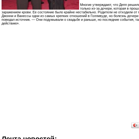
Многие утверждают, что Депп решил
только из-за дочери, которая в про
заражением крови. Ее состояние было крайне нестабильно. Родители не отходили от 
Джонни и Ванессы одни из самых крепких отношений в Голливуде, но болезнь дочери
поведал источник. — Они подумывали о свадьбе и раньше, но последние события, так
действию».
Лента новостей: