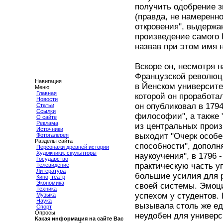
получить одобрение з
(правда, не намеренн
откровения", выдержа
произведение самого К
назвав при этом имя 
Вскоре он, несмотря 
Французской революц
Навигация
в Йенском университе
Меню
Главная
которой он проработал
Новости
он опубликовал в 179
Статьи
Ссылки
философии", а также 
О сайте
Реклама
из центральных произв
Источники
выходит "Очерк особе
Фотогалерея
Разделы сайта
способности", допол
Персонажи древней истории
Художники, скульпторы
наукоучения", в 1796
Государство
практическую часть у
Телевидение
Литература
большие усилия для 
Кино, театр
Экономика
своей системы. Эмоц
Техника
успехом у студентов.
Музыка
Наука
вызывала столь же е
Спорт
Опросы
неудобен для универс
Какая информация на сайте Вас