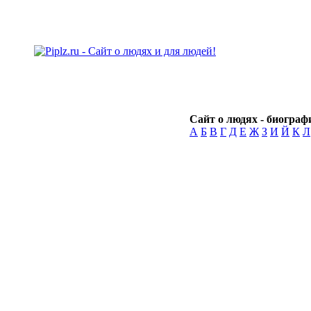
Сайт о людях - биографи
А
Б
В
Г
Д
Е
Ж
З
И
Й
К
Л