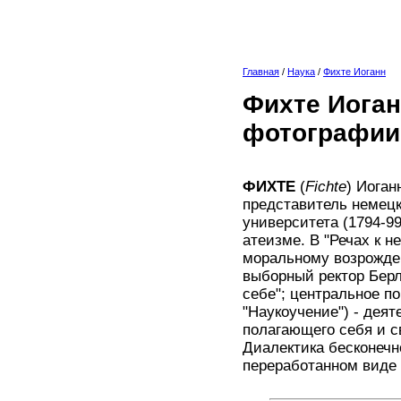
Главная
/
Наука
/
Фихте Иоганн
Фихте Иоган
фотографии
ФИХТЕ
(
Fichte
) Иоган
представитель немец
университета (1794-99
атеизме. В "Речах к н
моральному возрожде
выборный ректор Берл
себе"; центральное по
"Наукоучение") - деят
полагающего себя и с
Диалектика бесконечн
переработанном виде 