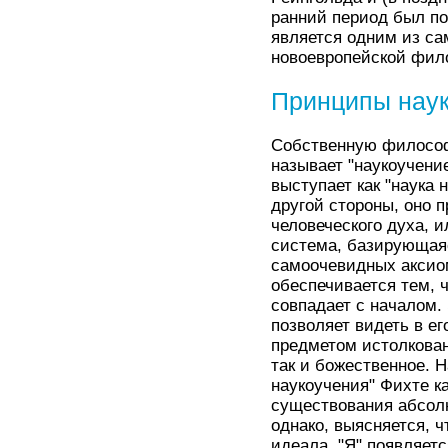
ранний период был по
является одним из с
новоевропейской фил
Принципы нау
Собственную философ
называет "наукоучение
выступает как "наука
другой стороны, оно 
человеческого духа, 
система, базирующаяс
самоочевидных аксио
обеспечивается тем, 
совпадает с началом.
позволяет видеть в е
предметом истолкован
так и божественное. 
наукоучения" Фихте к
существования абсолю
однако, выясняется, 
идеала. "Я" появляет