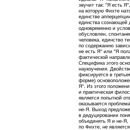
звучит так: "Я есть Я
на которую Фихте нат
единстве апперцепции
единства сознающей д
одновременно и услов
обусловлен, спонтане
человека, единство те
по содержанию зависи
не есть Я" или "Я пол
фактической направле
Специфика этого осно
наукоучения. Двойств
фиксируется в третье
форме) основоположен
Я". Из этого положени
и практическая филос
является попыткой от
оказывается проблема
не-Я. Выход предложе
в дедуцировании поня
объединять Я и не-Я,
по Фихте, не являетс