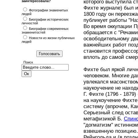
которого выступила с
заинтересовала?
Фихте журнале) был и
Фотографии знаменитых
1800 году он переезжа
людей
публикует работы "Наз
Биографии исторических
личностей
Во время оккупации П
Биографии современных
обращается с "Речами
знаменитостей
освободительному дви
Новости из жизни публичных
людей
важнейших работ позд
становится профессор
вплоть до самой смерт
Поиск
Фихте был яркой лич
человеком. Многие да
увлекался масонством
наукоучение не находи
Г. Фихте (1796 - 187
на наукоучение Фихте 
систему (впрочем, Кан
Серьезный след оста
метафизикой Б.
Спин
"догматизм" истинном
взвешенную позицию. 
Рейнгольда и (в поздн