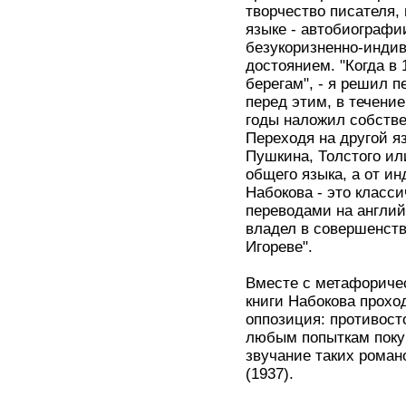
творчество писателя,
языке - автобиографии
безукоризненно-индив
достоянием. "Когда в 
берегам", - я решил п
перед этим, в течение
годы наложил собстве
Переходя на другой яз
Пушкина, Толстого ил
общего языка, а от ин
Набокова - это класси
переводами на англий
владел в совершенств
Игореве".
Вместе с метафоричес
книги Набокова прохо
оппозиция: противост
любым попыткам покуш
звучание таких романо
(1937).