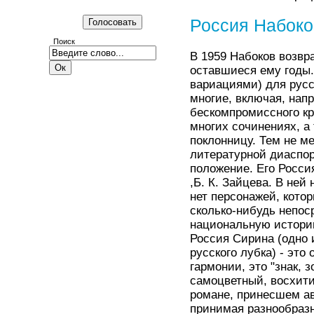
Россия Набоко
Поиск
В 1959 Набоков возвр
оставшиеся ему годы.
вариациями) для русс
многие, включая, напр
бескомпромиссного кр
многих сочинениях, а 
поклонницу. Тем не ме
литературной диаспор
положение. Его Росси
,Б. К. Зайцева. В ней
нет персонажей, кото
сколько-нибудь непос
национальную историю
Россия Сирина (одно и
русского лубка) - это
гармонии, это "знак, 
самоцветный, восхитит
романе, принесшем ав
принимая разнообразн