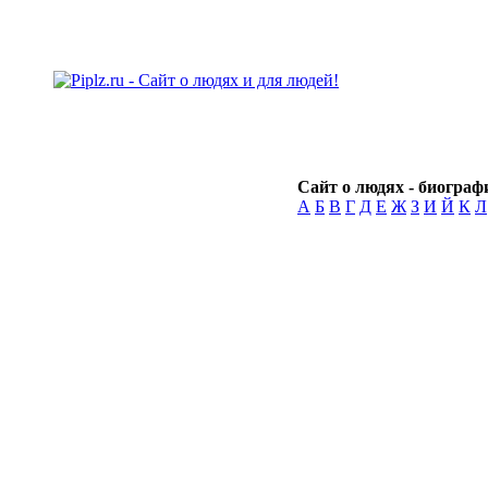
Сайт о людях - биографи
А
Б
В
Г
Д
Е
Ж
З
И
Й
К
Л