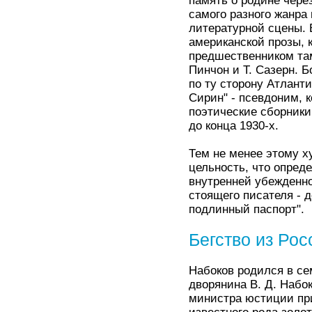
память о родине чере
самого разного жанра
литературной сцены. 
американской прозы,
предшественником тамо
Пинчон и Т. Сазерн. Б
по ту сторону Атланти
Сирин" - псевдоним, 
поэтические сборники 
до конца 1930-х.
Тем не менее этому х
цельность, что опред
внутренней убежденно
стоящего писателя - д
подлинный паспорт".
Бегство из Рос
Набоков родился в се
дворянина В. Д. Набок
министра юстиции при