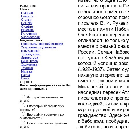
известного рода зол
писателя прошло в Пе
Навигация
Меню
небольшое поместье 
Главная
Новости
огромное богатое пом
Статьи
писателя В. И. Рукав
Ссылки
О сайте
места в памяти Набок
Реклама
Источники
Октябрьского перевор
Фотогалерея
отличался не только у
Разделы сайта
Персонажи древней истории
вместе с семьей снач
Художники, скульпторы
Государство
России. Семья Набоко
Телевидение
поступил в Кембриджс
Литература
Кино, театр
который успешно зако
Экономика
Техника
(1922-1937). Затем су
Музыка
накануне вторжения д
Наука
Спорт
вместе с женой и ма
Опросы
Какая информация на сайте Вас
Миланской оперы и эн
заинтересовала?
наследия) пересек Ат
писательство с препо
Фотографии знаменитых
людей
колледжей, затем в к
Биографии исторических
курсы русской и миро
личностей
гражданство. Здесь же
Биографии современных
знаменитостей
к бабочкам, пробудив
Новости из жизни публичных
любителя, но и в про
людей