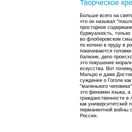
Творческое кр
Больше всего на свет
что он называл "пошл
просторное содержани
буржуазность, только 
во флоберовском смыс
по колено в пруду в 
покачиваются головки 
балконе, дело происх
это покушение морал
искусства. Вот почем
Мальро и даже Достое
суждение о Гоголе ка
"маленького человека"
это феномен языка, а 
гражданственности в 
как университетский 
перманентной войны 
России.