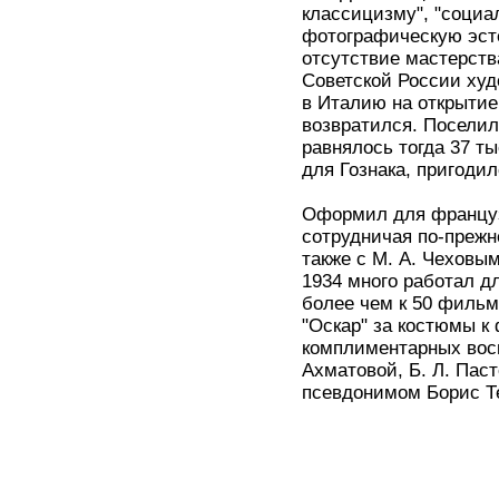
классицизму", "социа
фотографическую эсте
отсутствие мастерств
Советской России худ
в Италию на открытие
возвратился. Поселил
равнялось тогда 37 т
для Гознака, пригодил
Оформил для французс
сотрудничая по-преж
также с М. А. Чеховы
1934 много работал д
более чем к 50 филь
"Оскар" за костюмы к 
комплиментарных восп
Ахматовой, Б. Л. Пас
псевдонимом Борис Т