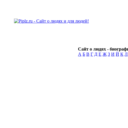
Сайт о людях - биографи
А
Б
В
Г
Д
Е
Ж
З
И
Й
К
Л