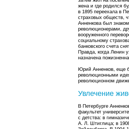
затем жил на поселен
жена и где родился б
в 1895 переехала в Пе
страховых обществ, ч
Анненкова был знаком
революционерами, дру
вооруженного переворо
социальному страхова
банковского счета сня
Правда, когда Ленин у
назначена пожизненна
Юрий Анненков, еще б
революционными идея
революционном движ
Увлечение жи
В Петербурге Анненко
факультет университ
с детства: в гимнази
А. Л. Штиглица; в 190