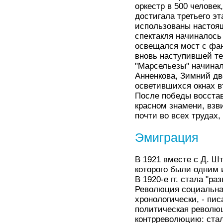
оркестр в 500 челове
достигала третьего эт
использованы настоящ
спектакля начиналось
освещался мост с фа
вновь наступившей те
"Марсельезы" начинала
Анненкова, Зимний дв
осветившихся окнах в
После победы восста
красном знамени, вз
почти во всех трудах
Эмиграция
В 1921 вместе с Д. Ш
которого были одним 
В 1920-е гг. стала "р
Революция социальна
хронологически, - пис
политическая револю
контрреволюцию: стал