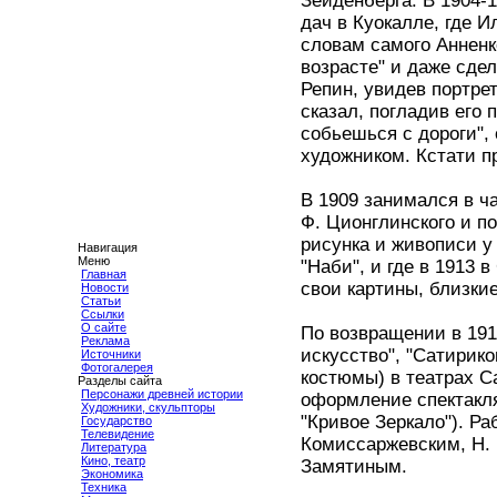
Зейденберга. В 1904-
дач в Куокалле, где 
словам самого Анненко
возрасте" и даже сдел
Репин, увидев портре
сказал, погладив его 
собьешься с дороги",
художником. Кстати п
В 1909 занимался в ч
Ф. Ционглинского и по
рисунка и живописи у
Навигация
Меню
"Наби", и где в 1913
Главная
свои картины, близкие
Новости
Статьи
Ссылки
О сайте
По возвращении в 191
Реклама
искусство", "Сатирико
Источники
Фотогалерея
костюмы) в театрах С
Разделы сайта
Персонажи древней истории
оформление спектакля
Художники, скульпторы
"Кривое Зеркало"). Ра
Государство
Телевидение
Комиссаржевским, Н. 
Литература
Кино, театр
Замятиным.
Экономика
Техника