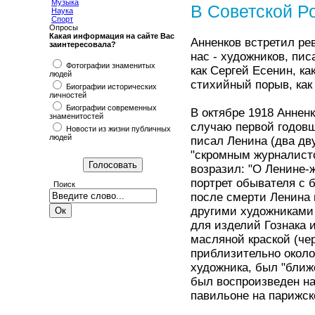
Музыка
В Советской Р
Наука
Спорт
Опросы
Какая информация на сайте Вас
Анненков встретил ре
заинтересовала?
нас - художников, пис
Фотографии знаменитых
как Сергей Есенин, ка
людей
стихийный порыв, как 
Биографии исторических
личностей
Биографии современных
В октябре 1918 Аннен
знаменитостей
случаю первой годовщ
Новости из жизни публичных
людей
писал Ленина (два дв
"скромным журналисто
возразил: "О Ленине-
портрет обывателя с 
Поиск
после смерти Ленина 
другими художниками 
для изделий Гознака и
масляной краской (чер
приблизительно около
художника, был "ближе
был воспроизведен на
павильоне на парижск