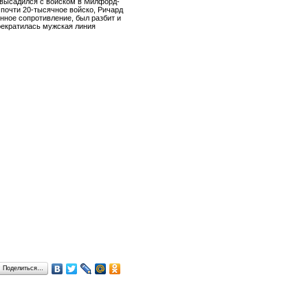
х высадился с войском в Милфорд-
в почти 20-тысячное войско, Ричард
янное сопротивление, был разбит и
прекратилась мужская линия
Поделиться…