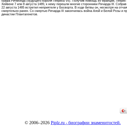
графа Ричмонда (будущего короля Генриха VII). Получив помощь из Франции, Генри
Хейвене 7 или 8 августа 1485; к нему перешли многие сторонники Ричарда III. Собра
22 августа 1485 встретил неприятеля у Босворта. В ходе битвы он, несмотря на отча
смертельно ранен. Со смертью Ричарда III закончилась война Алой и Белой Розы и 
династии Плантагенетов.
© 2006–2026
Piplz.ru - биографии знаменитостей.