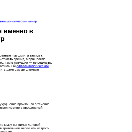
тальмологический центр
я именно в
тр
транные «мушки», а запись к
ёткость зрения, а врач после
ию, такие ситуации — не редкость.
профильный
офтальмологический
явить даже самые сложные
 ухудшение произошло в течение
атиться именно в профильный
 в глазу появился «слепой
в зрительном нерве или острого
лечения.