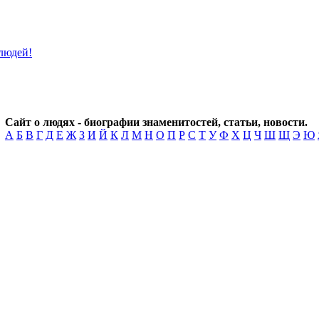
Сайт о людях - биографии знаменитостей, статьи, новости.
А
Б
В
Г
Д
Е
Ж
З
И
Й
К
Л
М
Н
О
П
Р
С
Т
У
Ф
Х
Ц
Ч
Ш
Щ
Э
Ю