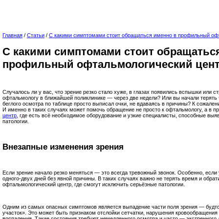
Главная
/
Статьи
/
С какими симптомами стоит обращаться именно в профильный оф
С какими симптомами стоит обращатьс
профильный офтальмологический цен
Случалось ли у вас, что зрение резко стало хуже, в глазах появились вспышки или с
офтальмологу в ближайшей поликлинике — через две недели? Или вы начали терять ч
беглого осмотра по таблице просто выписал очки, не вдаваясь в причины? К сожален
И именно в таких случаях может помочь обращение не просто к офтальмологу, а в 
центр
, где есть всё необходимое оборудование и узкие специалисты, способные вы
патологии.
Внезапные изменения зрения
Если зрение начало резко меняться — это всегда тревожный звонок. Особенно, если
одного-двух дней без явной причины. В таких случаях важно не терять время и обр
офтальмологический центр, где смогут исключить серьёзные патологии.
Одним из самых опасных симптомов является выпадение части поля зрения — будто
участок». Это может быть признаком отслойки сетчатки, нарушения кровообращения 
воспаления. Такие состояния требуют немедленного осмотра и часто — экстренного 