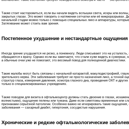
Также стоит насторожиться, если вы начали видеть вспышки света, искры или волны,
закрытых глазах. Это может говорить о натяжении сетчатки или её микроразрывах. Д
начальной стадии можно только с помощью специальных линз и аппаратуры, которые
Затягивание может стоить вам зрения.
Постепенное ухудшение и нестандартные ощущения
Иногда зрение ухудшается не резко, а понемногу. Люди списывают это на усталость,
обращаются к врачу. Однако если вы замечаете, что стали хуже видеть в сумерках,
а обычные очки уже не помогают, это весомый повод для полноценной диагностики.
Такие жалобы могут быть связаны с начальной катарактой, макулодистрофией, глау
зрительного нерва. Эти заболевания требуют не просто назначения линз, а точной о
структур глаза, измерения давления, осмотра глазного дна, проведения ОКТ и други
только в специализированных учреждениях.
Также поводом для визита в офтальмоцентр должны стать двоение в глазах, искажен
волнистыми), ощущение пелены или тумана. Даже если симптомы временные или сл
признаками серьёзной патологии. Особенно важно не игнорировать такие ощущения,
заболевания — сахарный диабет, гипертония, сосудистые нарушения.
Хронические и редкие офтальмологические заболе