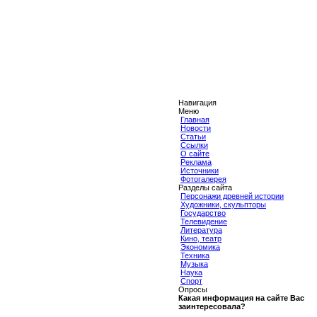
Навигация
Меню
Главная
Новости
Статьи
Ссылки
О сайте
Реклама
Источники
Фотогалерея
Разделы сайта
Персонажи древней истории
Художники, скульпторы
Государство
Телевидение
Литература
Кино, театр
Экономика
Техника
Музыка
Наука
Спорт
Опросы
Какая информация на сайте Вас
заинтересовала?