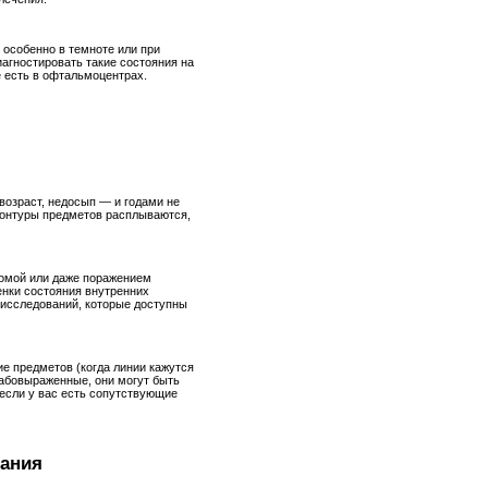
 особенно в темноте или при
иагностировать такие состояния на
 есть в офтальмоцентрах.
 возраст, недосып — и годами не
 контуры предметов расплываются,
комой или даже поражением
ценки состояния внутренних
х исследований, которые доступны
ие предметов (когда линии кажутся
абовыраженные, они могут быть
 если у вас есть сопутствующие
вания