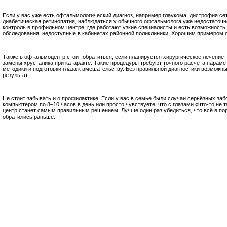
Если у вас уже есть офтальмологический диагноз, например глаукома, дистрофия сет
диабетическая ретинопатия, наблюдаться у обычного офтальмолога уже недостаточн
контроль в профильном центре, где работают узкие специалисты и есть возможност
обследования, недоступные в кабинетах районной поликлиники. Хорошим примером с
Также в офтальмоцентр стоит обратиться, если планируется хирургическое лечение 
замены хрусталика при катаракте. Такие процедуры требуют точного расчёта парам
методики и подготовки глаза к вмешательству. Без правильной диагностики возможн
результат.
Не стоит забывать и о профилактике. Если у вас в семье были случаи серьёзных забо
компьютером по 8–10 часов в день или просто чувствуете, что с глазами «что-то не 
центр станет самым правильным решением. Лучше один раз убедиться, что всё в пор
обратились раньше.