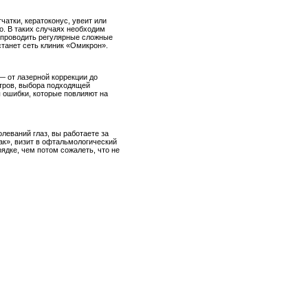
чатки, кератоконус, увеит или
о. В таких случаях необходим
ь проводить регулярные сложные
танет сеть клиник «Омикрон».
— от лазерной коррекции до
етров, выбора подходящей
ы ошибки, которые повлияют на
леваний глаз, вы работаете за
так», визит в офтальмологический
ядке, чем потом сожалеть, что не