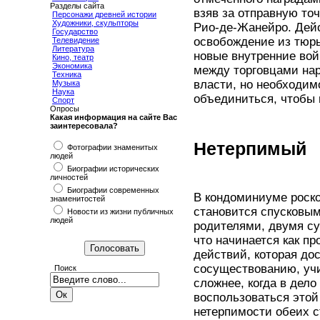
Разделы сайта
взяв за отправную то
Персонажи древней истории
Художники, скульпторы
Рио-де-Жанейро. Дейс
Государство
освобождение из тюрь
Телевидение
Литература
новые внутренние вой
Кино, театр
Экономика
между торговцами нар
Техника
власти, но необходим
Музыка
Наука
объединиться, чтобы 
Спорт
Опросы
Какая информация на сайте Вас
заинтересовала?
Нетерпимый
Фотографии знаменитых
людей
Биографии исторических
личностей
Биографии современных
В кондоминиуме роск
знаменитостей
становится спусковы
Новости из жизни публичных
людей
родителями, двумя су
что начинается как п
действий, которая до
сосуществованию, уч
Поиск
сложнее, когда в дел
воспользоваться этой
нетерпимости обеих с