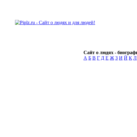
Сайт о людях - биографи
А
Б
В
Г
Д
Е
Ж
З
И
Й
К
Л