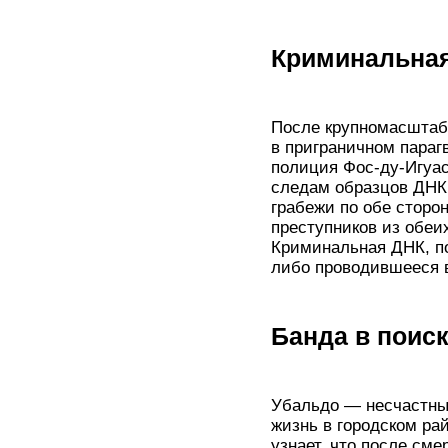
Криминальна
После крупномасштаб
в приграничном пара
полиция Фос-ду-Игуас
следам образцов ДНК
грабежи по обе сторо
преступников из обеи
Криминальная ДНК, по
либо проводившееся 
Банда в поис
Убальдо — несчастны
жизнь в городском ра
узнает, что после сме