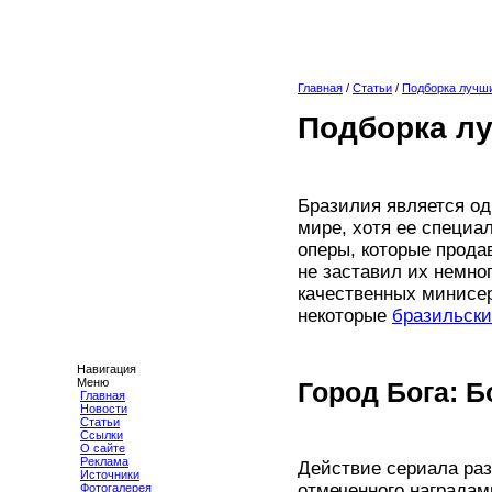
Главная
/
Статьи
/
Подборка лучши
Подборка лу
Бразилия является о
мире, хотя ее специ
оперы, которые прода
не заставил их немно
качественных минисер
некоторые
бразильск
Навигация
Меню
Город Бога: 
Главная
Новости
Статьи
Ссылки
О сайте
Реклама
Действие сериала раз
Источники
отмеченного наградам
Фотогалерея