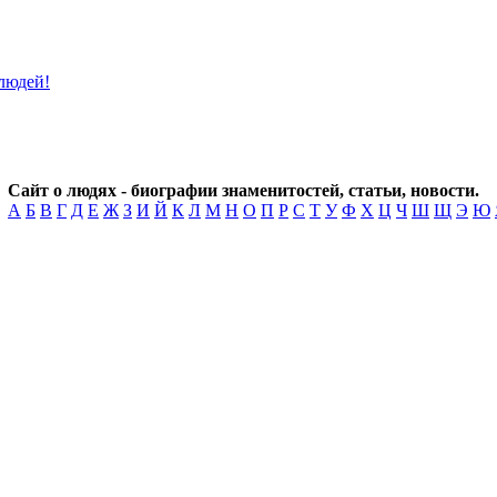
Сайт о людях - биографии знаменитостей, статьи, новости.
А
Б
В
Г
Д
Е
Ж
З
И
Й
К
Л
М
Н
О
П
Р
С
Т
У
Ф
Х
Ц
Ч
Ш
Щ
Э
Ю