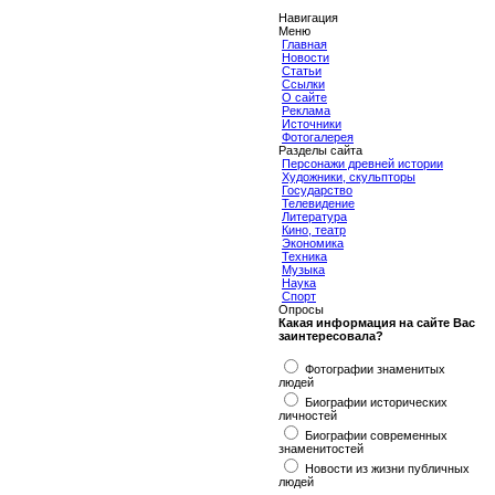
Навигация
Меню
Главная
Новости
Статьи
Ссылки
О сайте
Реклама
Источники
Фотогалерея
Разделы сайта
Персонажи древней истории
Художники, скульпторы
Государство
Телевидение
Литература
Кино, театр
Экономика
Техника
Музыка
Наука
Спорт
Опросы
Какая информация на сайте Вас
заинтересовала?
Фотографии знаменитых
людей
Биографии исторических
личностей
Биографии современных
знаменитостей
Новости из жизни публичных
людей