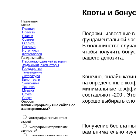
Квоты и бону
Навигация
Меню
Главная
Новости
Подарки, известные в 
Статьи
фундаментальной час
Ссылки
О сайте
В большинстве случае
Реклама
Источники
чтобы получить бонус
Фотогалерея
вашего депозита.
Разделы сайта
Персонажи древней истории
Художники, скульпторы
Государство
Телевидение
Конечно, онлайн кази
Литература
Кино, театр
на определенные коэф
Экономика
Техника
минимальные коэффиц
Музыка
составляют -200 . Эт
Наука
Спорт
хорошо выбирать слот
Опросы
Какая информация на сайте Вас
заинтересовала?
Фотографии знаменитых
людей
Получение бесплатны
Биографии исторических
личностей
вам внимательно изуч