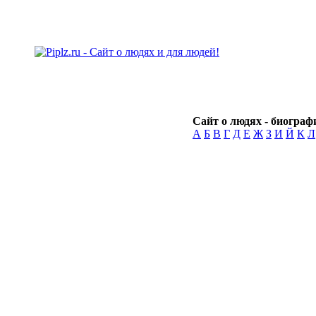
Сайт о людях - биографи
А
Б
В
Г
Д
Е
Ж
З
И
Й
К
Л