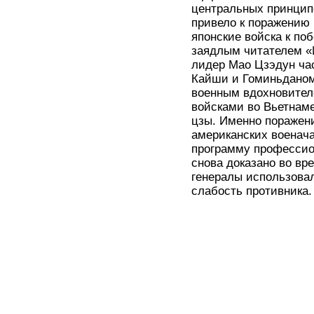
центральных принципо
привело к поражению 
японские войска к по
заядлым читателем «
лидер Мао Цзэдун ча
Кайши и Гоминьданом 
военным вдохновител
войсками во Вьетнаме
цзы. Именно поражен
американских военача
программу профессион
снова доказано во вре
генералы использовал
слабость противника.