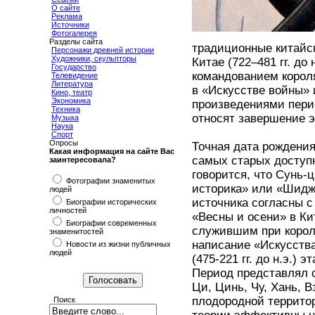
О сайте
Реклама
Источники
Фотогалерея
Разделы сайта
традиционные китайск
Персонажи древней истории
Художники, скульпторы
Китае (722–481 гг. до
Государство
командованием корол
Телевидение
Литература
в «Искусстве войны» 
Кино, театр
Экономика
произведениями пери
Техника
относят завершение это
Музыка
Наука
Спорт
Опросы
Точная дата рождения
Какая информация на сайте Вас
самых старых доступ
заинтересовала?
говорится, что Сунь-ц
Фотографии знаменитых
историка» или «Шиджи
людей
источника согласны с
Биографии исторических
личностей
«Весны и осени» в Кит
Биографии современных
служившим при корол
знаменитостей
написание «Искусств
Новости из жизни публичных
людей
(475-221 гг. до н.э.)
Период представлял 
Ци, Цинь, Чу, Хань, 
плодородной территор
Поиск