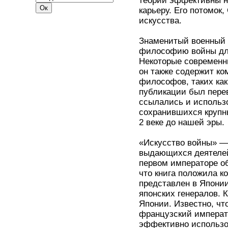
теории эффективны н
карьеру. Его потомок
искусства.
Знаменитый военный т
философию войны для
Некоторые современн
он также содержит к
философов, таких как
публикации был перев
ссылались и использо
сохранившихся крупн
2 веке до нашей эры.
«Искусство войны» —
выдающихся деятелей
первом императоре о
что книга положила к
представлен в Японии
японских генералов. 
Японии. Известно, чт
французский императ
эффективно использов