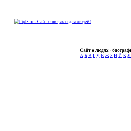
Сайт о людях - биографи
А
Б
В
Г
Д
Е
Ж
З
И
Й
К
Л