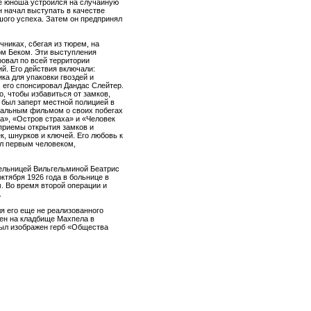
де юноша устроился на случайную
н начал выступать в качестве
шого успеха. Затем он предпринял
чниках, сбегая из тюрем, на
м Беком. Эти выступления
овал по всей территории
й. Его действия включали:
ка для упаковки гвоздей и
, его спонсировал Дандас Слейтер.
, чтобы избавиться от замков,
 был заперт местной полицией в
тальным фильмом о своих побегах
на», «Остров страха» и «Человек
 приемы открытия замков и
, шнурков и ключей. Его любовь к
ал первым человеком,
тельницей Вильгельминой Беатрис
октября 1926 года в больнице в
. Во время второй операции и
.
ля его еще не реализованного
нен на кладбище Махпела в
 был изображен герб «Общества