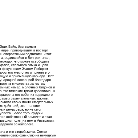
 Эрик Вайс, был самым
мире, приводившим в восторг
 невероятными подвигами. Этот
а, родившийся в Венгрии, знал,
верждая, что может освободить
далов, стального замка и цепи.
м фокусником Жаном Робером-
анял его место, но и принял его
щую и прибыльную карьеру. Этот
ународной сенсацией благодаря
ться из множества запертых
ремных камер, молочных бидонов и
антастические трюки добавились к
рьере, а его побег из подводного
 самых замечательных трюков,
Помимо своих почти смертельных
х действий, этот человек
ра и режиссера, но не смог
успеха. Более того, будучи
пил собственный самолет и стал
ившим полет на нем в Австралии.
ндарного эскейполога.
ина и его второй жены. Семья
зменили свою фамилию на немецкую