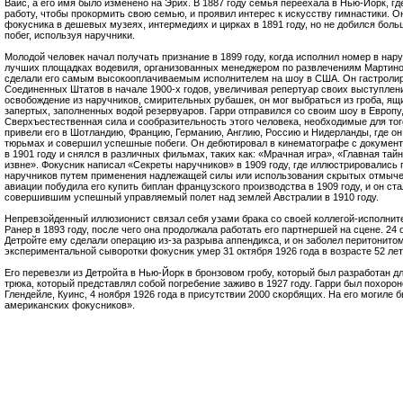
Вайс, а его имя было изменено на Эрих. В 1887 году семья переехала в Нью-Йорк, г
работу, чтобы прокормить свою семью, и проявил интерес к искусству гимнастики. О
фокусника в дешевых музеях, интермедиях и цирках в 1891 году, но не добился боль
побег, используя наручники.
Молодой человек начал получать признание в 1899 году, когда исполнил номер в нару
лучших площадках водевиля, организованных менеджером по развлечениям Мартино
сделали его самым высокооплачиваемым исполнителем на шоу в США. Он гастролир
Соединенных Штатов в начале 1900-х годов, увеличивая репертуар своих выступлени
освобождение из наручников, смирительных рубашек, он мог выбраться из гроба, ящи
запертых, заполненных водой резервуаров. Гарри отправился со своим шоу в Европу
Сверхъестественная сила и сообразительность этого человека, необходимые для того
привели его в Шотландию, Францию, Германию, Англию, Россию и Нидерланды, где он
тюрьмах и совершил успешные побеги. Он дебютировал в кинематографе с докумен
в 1901 году и снялся в различных фильмах, таких как: «Мрачная игра», «Главная тай
извне». Фокусник написал «Секреты наручников» в 1909 году, где иллюстрировались
наручников путем применения надлежащей силы или использования скрытых отмычек
авиации побудила его купить биплан французского производства в 1909 году, и он ст
совершившим успешный управляемый полет над землей Австралии в 1910 году.
Непревзойденный иллюзионист связал себя узами брака со своей коллегой-исполни
Ранер в 1893 году, после чего она продолжала работать его партнершей на сцене. 24 
Детройте ему сделали операцию из-за разрыва аппендикса, и он заболел перитонитом
экспериментальной сыворотки фокусник умер 31 октября 1926 года в возрасте 52 лет
Его перевезли из Детройта в Нью-Йорк в бронзовом гробу, который был разработан д
трюка, который представлял собой погребение заживо в 1927 году. Гарри был похоро
Глендейле, Куинс, 4 ноября 1926 года в присутствии 2000 скорбящих. На его могиле
американских фокусников».