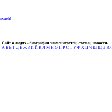
Сайт о людях - биографии знаменитостей, статьи, новости.
А
Б
В
Г
Д
Е
Ж
З
И
Й
К
Л
М
Н
О
П
Р
С
Т
У
Ф
Х
Ц
Ч
Ш
Щ
Э
Ю