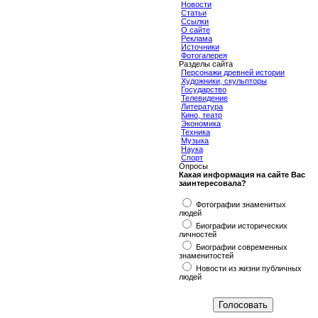
Новости
Статьи
Ссылки
О сайте
Реклама
Источники
Фотогалерея
Разделы сайта
Персонажи древней истории
Художники, скульпторы
Государство
Телевидение
Литература
Кино, театр
Экономика
Техника
Музыка
Наука
Спорт
Опросы
Какая информация на сайте Вас
заинтересовала?
Фотографии знаменитых
людей
Биографии исторических
личностей
Биографии современных
знаменитостей
Новости из жизни публичных
людей