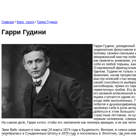
Главная
/
Кино, театр
/
Гарри Гудини
Гарри Гудини
Гарри Гудини, урожденный
знаменитым фокусником в 
публику своими смелыми и
американский мастер побег
как привлечь внимание, ут
себя из любой тюрьмы, кан
Очарованный французски
Уденом, Гудини не только з
фамилию, начав процветаю
мастер иллюзий стал межд
своей способности выбира
контейнеров, прямо из тю
герметичных гробов. Его ф
его великой иллюзионной ка
ящика считается одним из
когда-либо выполненных. 
побегов и душераздирающи
пробовал себя в роли акте
добиться в этом большого 
страстным летчиком, он ку
первым человеком, соверш
На самом деле, Гарри хотел, чтобы его запомнили как пионера авиации, а не как леге
Эрик Вайс пришел в наш мир 24 марта 1874 года в Будапеште, Венгрия, в семье равв
перебралась в Соединенные Штаты в 1878 году и поселилась в Эпплтоне, где они и